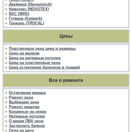
Декёнинк (Deceuninck)
Новотекс (NOVOTEX)
ВХС (WHS)
Гутверк (Gutwerk)
Трокаль (TROCAL)
Цены
Пластиковые окна цена и размеры
Цена на жалюзи
Цена на натяжные потолки
Цена на пластиковые окна
Цена остекления балконов и лоджий
Все о ремонте
Остекление веранд
Ремонт окон
Выбираем окна
Ремонт квартир
Конденсат на окнах
Натяжные потолки
О вреде ПВХ окон
Застеклить балкон
Окна на дачу