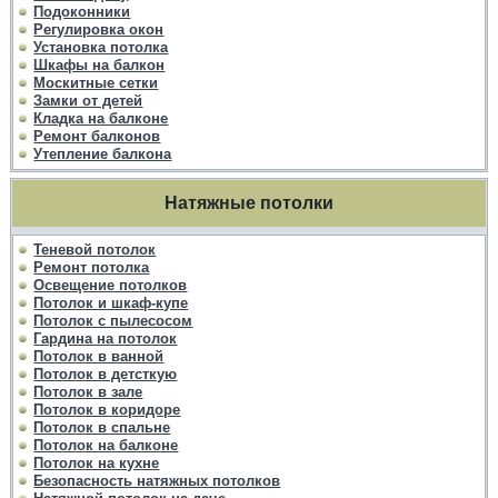
Подоконники
Регулировка окон
Установка потолка
Шкафы на балкон
Москитные сетки
Замки от детей
Кладка на балконе
Ремонт балконов
Утепление балкона
Натяжные потолки
Теневой потолок
Ремонт потолка
Освещение потолков
Потолок и шкаф-купе
Потолок с пылесосом
Гардина на потолок
Потолок в ванной
Потолок в детсткую
Потолок в зале
Потолок в коридоре
Потолок в спальне
Потолок на балконе
Потолок на кухне
Безопасность натяжных потолков