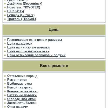
Декёнинк (Deceuninck)
Новотекс (NOVOTEX)
ВХС (WHS)
Гутверк (Gutwerk)
Трокаль (TROCAL)
Цены
Пластиковые окна цена и размеры
Цена на жалюзи
Цена на натяжные потолки
Цена на пластиковые окна
Цена остекления балконов и лоджий
Все о ремонте
Остекление веранд
Ремонт окон
Выбираем окна
Ремонт квартир
Конденсат на окнах
Натяжные потолки
О вреде ПВХ окон
Застеклить балкон
Окна на дачу