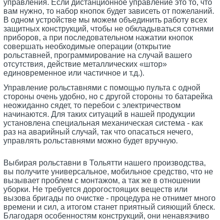
управления. Если дистанционное управление это то, что
вам нужно, то набор кнопок будет зависеть от пожеланий.
В одном устройстве мы можем объединить работу всех
защитных конструкций, чтобы не обкладываться сотнями
приборов, а при последовательном нажатии кнопок
совершать необходимые операции (открытие
рольставней, программирование на случай вашего
отсутствия, действие металлических «штор»
единовременное или частичное и т.д.).
Управление рольставнями с помощью пульта с одной
стороны очень удобно, но с другой стороны то батарейка
неожиданно сядет, то перебои с электричеством
начинаются. Для таких ситуаций в нашей продукции
установлена специальная механическая система - как
раз на аварийный случай, так что опасаться нечего,
управлять рольставнями можно будет вручную.
Выбирая рольставни в Тольятти нашего производства,
вы получите универсальное, мобильное средство, что не
вызывает проблем с монтажом, а так же в отношении
уборки. Не требуется дорогостоящих веществ или
вызова бригады по очистке - процедура не отнимет много
времени и сил, а итогом станет приятный сияющий блеск.
Благодаря особенностям конструкций, они ненавязчиво