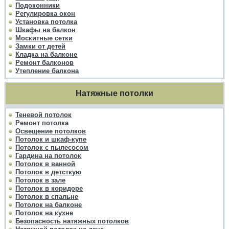
Подоконники
Регулировка окон
Установка потолка
Шкафы на балкон
Москитные сетки
Замки от детей
Кладка на балконе
Ремонт балконов
Утепление балкона
Натяжные потолки
Теневой потолок
Ремонт потолка
Освещение потолков
Потолок и шкаф-купе
Потолок с пылесосом
Гардина на потолок
Потолок в ванной
Потолок в детсткую
Потолок в зале
Потолок в коридоре
Потолок в спальне
Потолок на балконе
Потолок на кухне
Безопасность натяжных потолков