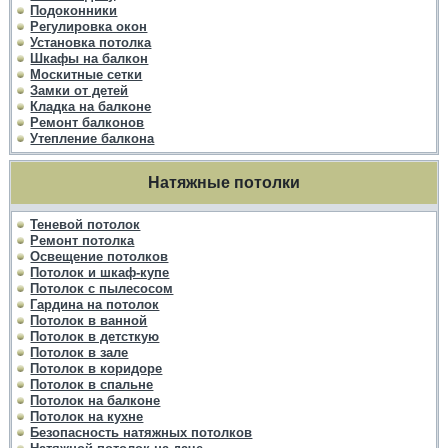
Подоконники
Регулировка окон
Установка потолка
Шкафы на балкон
Москитные сетки
Замки от детей
Кладка на балконе
Ремонт балконов
Утепление балкона
Натяжные потолки
Теневой потолок
Ремонт потолка
Освещение потолков
Потолок и шкаф-купе
Потолок с пылесосом
Гардина на потолок
Потолок в ванной
Потолок в детсткую
Потолок в зале
Потолок в коридоре
Потолок в спальне
Потолок на балконе
Потолок на кухне
Безопасность натяжных потолков