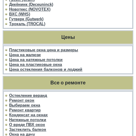
Декёнинк (Deceuninck)
Новотекс (NOVOTEX)
ВХС (WHS)
Гутверк (Gutwerk)
Трокаль (TROCAL)
Цены
Пластиковые окна цена и размеры
Цена на жалюзи
Цена на натяжные потолки
Цена на пластиковые окна
Цена остекления балконов и лоджий
Все о ремонте
Остекление веранд
Ремонт окон
Выбираем окна
Ремонт квартир
Конденсат на окнах
Натяжные потолки
О вреде ПВХ окон
Застеклить балкон
Окна на дачу