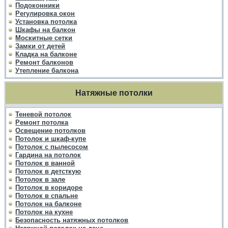
Подоконники
Регулировка окон
Установка потолка
Шкафы на балкон
Москитные сетки
Замки от детей
Кладка на балконе
Ремонт балконов
Утепление балкона
Натяжные потолки
Теневой потолок
Ремонт потолка
Освещение потолков
Потолок и шкаф-купе
Потолок с пылесосом
Гардина на потолок
Потолок в ванной
Потолок в детсткую
Потолок в зале
Потолок в коридоре
Потолок в спальне
Потолок на балконе
Потолок на кухне
Безопасность натяжных потолков