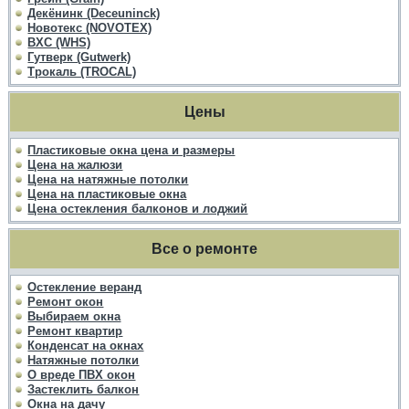
Декёнинк (Deceuninck)
Новотекс (NOVOTEX)
ВХС (WHS)
Гутверк (Gutwerk)
Трокаль (TROCAL)
Цены
Пластиковые окна цена и размеры
Цена на жалюзи
Цена на натяжные потолки
Цена на пластиковые окна
Цена остекления балконов и лоджий
Все о ремонте
Остекление веранд
Ремонт окон
Выбираем окна
Ремонт квартир
Конденсат на окнах
Натяжные потолки
О вреде ПВХ окон
Застеклить балкон
Окна на дачу