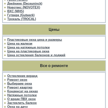
Декёнинк (Deceuninck)
Новотекс (NOVOTEX)
ВХС (WHS)
Гутверк (Gutwerk)
Трокаль (TROCAL)
Цены
Пластиковые окна цена и размеры
Цена на жалюзи
Цена на натяжные потолки
Цена на пластиковые окна
Цена остекления балконов и лоджий
Все о ремонте
Остекление веранд
Ремонт окон
Выбираем окна
Ремонт квартир
Конденсат на окнах
Натяжные потолки
О вреде ПВХ окон
Застеклить балкон
Окна на дачу