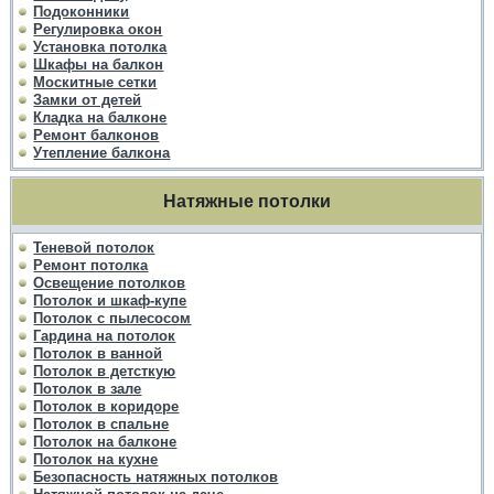
Подоконники
Регулировка окон
Установка потолка
Шкафы на балкон
Москитные сетки
Замки от детей
Кладка на балконе
Ремонт балконов
Утепление балкона
Натяжные потолки
Теневой потолок
Ремонт потолка
Освещение потолков
Потолок и шкаф-купе
Потолок с пылесосом
Гардина на потолок
Потолок в ванной
Потолок в детсткую
Потолок в зале
Потолок в коридоре
Потолок в спальне
Потолок на балконе
Потолок на кухне
Безопасность натяжных потолков