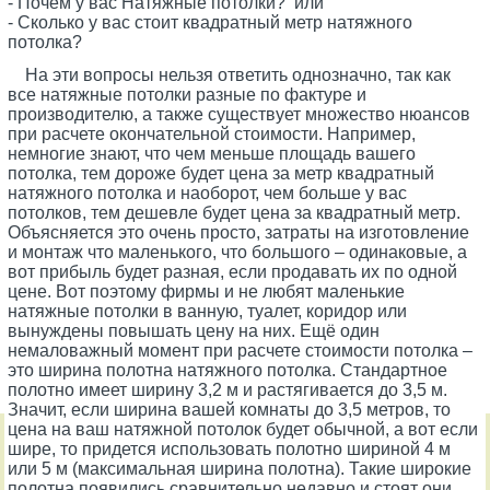
- Почём у вас Натяжные потолки? или
- Сколько у вас стоит квадратный метр натяжного
потолка?
На эти вопросы нельзя ответить однозначно, так как
все натяжные потолки разные по фактуре и
производителю, а также существует множество нюансов
при расчете окончательной стоимости. Например,
немногие знают, что чем меньше площадь вашего
потолка, тем дороже будет цена за метр квадратный
натяжного потолка и наоборот, чем больше у вас
потолков, тем дешевле будет цена за квадратный метр.
Объясняется это очень просто, затраты на изготовление
и монтаж что маленького, что большого – одинаковые, а
вот прибыль будет разная, если продавать их по одной
цене. Вот поэтому фирмы и не любят маленькие
натяжные потолки в ванную, туалет, коридор или
вынуждены повышать цену на них. Ещё один
немаловажный момент при расчете стоимости потолка –
это ширина полотна натяжного потолка. Стандартное
полотно имеет ширину 3,2 м и растягивается до 3,5 м.
Значит, если ширина вашей комнаты до 3,5 метров, то
цена на ваш натяжной потолок будет обычной, а вот если
шире, то придется использовать полотно шириной 4 м
или 5 м (максимальная ширина полотна). Такие широкие
полотна появились сравнительно недавно и стоят они