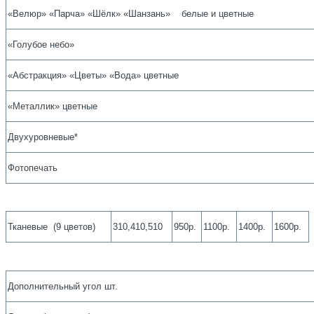
«Велюр» «Парча» «Шёлк» «Шанзань» белые и цветные
«Голубое небо»
«Абстракция» «Цветы» «Вода» цветные
«Металлик» цветные
Двухуровневые*
Фотопечать
Тканевые (9 цветов)
310,410,510
950р.
1100р.
1400р.
1600р.
Дополнительный угол шт.