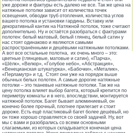
уже дороже и фактуры есть далеко не все. Так же цена на
натяжные потолки зависит от количества точек
освещения, обводки труб отопления, количества углов
вашего потолка и установки гардины. Вставку или
декоративный кантик на Натяжной потолок, тоже считают
дополнительно. Ну и остаётся разобраться с фактурами
полотен: белый матовый, белый глянец, белый сатин у
нас стоят одинаково и являются самыми
распространёнными и дешёвыми натяжными потолками.
А вот все остальные полотна, их очень много – это:
цветные (глянцевые, матовые и сатин), «Парча»,
«Шёлк», «Велюр», «Голубое небо», «Абстракция»,
«Венецианская штукатурка», «Бабочки», «Металик»,
«Перламутр» и т.д. Стоят они уже на порядок выше
обычных белых полотен. А самые дорогие натяжные
потолки – это тканевые натяжные потолки. Так же на
цену потолка влияет выбор багета, который крепится по
периметру комнаты и в него, впоследствии, монтируется
натяжной потолок. Багет бывает алюминиевый, он
конечно более прочный, плотнее прилегает и стоит
дороже. Есть ещё пластиковый багет более дешёвый, но
он тоже хорошо справляется со своей задачей. Ну, вот
мы с вами и разобрались со всеми основными
слагаемыми, из которых складывается конечная цена