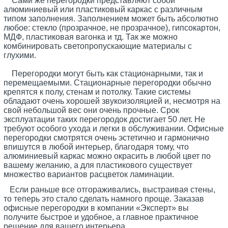
Сами же перегородки представляют собой
алюминиевый или пластиковый каркас с различным
типом заполнения. Заполнением может быть абсолютно
любое: стекло (прозрачное, не прозрачное), гипсокартон,
МДФ, пластиковая вагонка и тд. Так же можно
комбинировать светопропускающие материалы с
глухими.
Перегородки могут быть как стационарными, так и
перемещаемыми. Стационарные перегородки обычно
крепятся к полу, стенам и потолку. Такие системы
обладают очень хорошей звукоизоляцией и, несмотря на
свой небольшой вес они очень прочные. Срок
эксплуатации таких перегородок достигает 50 лет. Не
требуют особого ухода и легки в обслуживании. Офисные
перегородки смотрятся очень эстетично и гармонично
впишутся в любой интерьер, благодаря тому, что
алюминиевый каркас можно окрасить в любой цвет по
вашему желанию, а для пластикового существует
множество вариантов расцветок ламинации.
Если раньше все отгораживались, выстраивая стены,
то теперь это стало сделать намного проще. Заказав
офисные перегородки в компании «Эксперт» вы
получите быстрое и удобное, а главное практичное
решение для вашего интерьера.