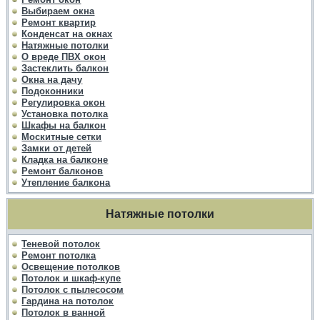
Выбираем окна
Ремонт квартир
Конденсат на окнах
Натяжные потолки
О вреде ПВХ окон
Застеклить балкон
Окна на дачу
Подоконники
Регулировка окон
Установка потолка
Шкафы на балкон
Москитные сетки
Замки от детей
Кладка на балконе
Ремонт балконов
Утепление балкона
Натяжные потолки
Теневой потолок
Ремонт потолка
Освещение потолков
Потолок и шкаф-купе
Потолок с пылесосом
Гардина на потолок
Потолок в ванной