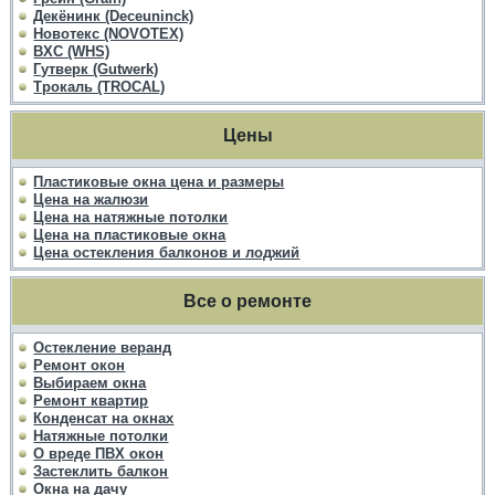
Декёнинк (Deceuninck)
Новотекс (NOVOTEX)
ВХС (WHS)
Гутверк (Gutwerk)
Трокаль (TROCAL)
Цены
Пластиковые окна цена и размеры
Цена на жалюзи
Цена на натяжные потолки
Цена на пластиковые окна
Цена остекления балконов и лоджий
Все о ремонте
Остекление веранд
Ремонт окон
Выбираем окна
Ремонт квартир
Конденсат на окнах
Натяжные потолки
О вреде ПВХ окон
Застеклить балкон
Окна на дачу