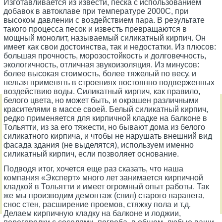
Изготавливается из извести, песка с использованием
добавок в автоклаве при температуре 2000С, при
высоком давлении с воздействием пара. В результате
такого процесса песок и известь превращаются в
мощный монолит, называемый силикатный кирпич. Он
имеет как свои достоинства, так и недостатки. Из плюсов:
большая прочность, морозостойкость и долговечность,
экологичность, отличная звукоизоляция. Из минусов:
более высокая стоимость, более тяжелый по весу, и
нельзя применять в строениях постоянно подверженных
воздействию воды. Силикатный кирпич, как правило,
белого цвета, но может быть, и окрашен различными
красителями в массе своей. Белый силикатный кирпич,
редко применяется для кирпичной кладке на балконе в
Тольятти, из за его тяжести, но бывают дома из белого
силикатного кирпича, и чтобы не нарушать внешний вид
фасада здания (не выделятся), используем именно
силикатный кирпич, если позволяет основание.
Подводя итог, хочется еще раз сказать, что наша
компания «Эксперт» много лет занимается кирпичной
кладкой в Тольятти и имеет огромный опыт работы. Так
же мы производим демонтаж (спил) старого парапета,
снос стен, расширение проемов, стяжку пола и т.д.
Делаем кирпичную кладку на балконе и лоджии,