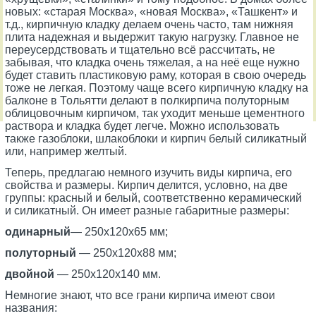
новых: «старая Москва», «новая Москва», «Ташкент» и
т.д., кирпичную кладку делаем очень часто, там нижняя
плита надежная и выдержит такую нагрузку. Главное не
переусердствовать и тщательно всё рассчитать, не
забывая, что кладка очень тяжелая, а на неё еще нужно
будет ставить пластиковую раму, которая в свою очередь
тоже не легкая. Поэтому чаще всего кирпичную кладку на
балконе в Тольятти делают в полкирпича полуторным
облицовочным кирпичом, так уходит меньше цементного
раствора и кладка будет легче. Можно использовать
также газоблоки, шлакоблоки и кирпич белый силикатный
или, например желтый.
Теперь, предлагаю немного изучить виды кирпича, его
свойства и размеры. Кирпич делится, условно, на две
группы: красный и белый, соответственно керамический
и силикатный. Он имеет разные габаритные размеры:
одинарный
— 250х120х65 мм;
полуторный
— 250х120х88 мм;
двойной
— 250х120х140 мм.
Немногие знают, что все грани кирпича имеют свои
названия: