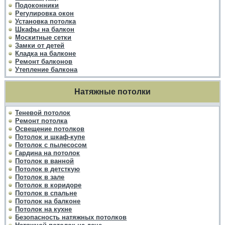
Подоконники
Регулировка окон
Установка потолка
Шкафы на балкон
Москитные сетки
Замки от детей
Кладка на балконе
Ремонт балконов
Утепление балкона
Натяжные потолки
Теневой потолок
Ремонт потолка
Освещение потолков
Потолок и шкаф-купе
Потолок с пылесосом
Гардина на потолок
Потолок в ванной
Потолок в детсткую
Потолок в зале
Потолок в коридоре
Потолок в спальне
Потолок на балконе
Потолок на кухне
Безопасность натяжных потолков