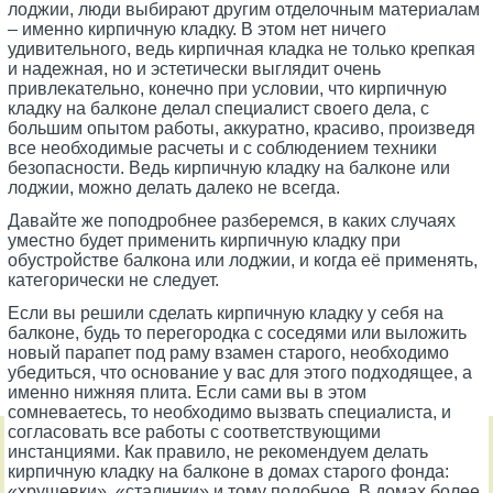
лоджии, люди выбирают другим отделочным материалам
– именно кирпичную кладку. В этом нет ничего
удивительного, ведь кирпичная кладка не только крепкая
и надежная, но и эстетически выглядит очень
привлекательно, конечно при условии, что кирпичную
кладку на балконе делал специалист своего дела, с
большим опытом работы, аккуратно, красиво, произведя
все необходимые расчеты и с соблюдением техники
безопасности. Ведь кирпичную кладку на балконе или
лоджии, можно делать далеко не всегда.
Давайте же поподробнее разберемся, в каких случаях
уместно будет применить кирпичную кладку при
обустройстве балкона или лоджии, и когда её применять,
категорически не следует.
Если вы решили сделать кирпичную кладку у себя на
балконе, будь то перегородка с соседями или выложить
новый парапет под раму взамен старого, необходимо
убедиться, что основание у вас для этого подходящее, а
именно нижняя плита. Если сами вы в этом
сомневаетесь, то необходимо вызвать специалиста, и
согласовать все работы с соответствующими
инстанциями. Как правило, не рекомендуем делать
кирпичную кладку на балконе в домах старого фонда:
«хрущевки», «сталинки» и тому подобное. В домах более