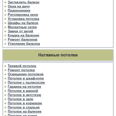
Застеклить балкон
Окна на дачу
Подоконники
Регулировка окон
Установка потолка
Шкафы на балкон
Москитные сетки
Замки от детей
Кладка на балконе
Ремонт балконов
Утепление балкона
Натяжные потолки
Теневой потолок
Ремонт потолка
Освещение потолков
Потолок и шкаф-купе
Потолок с пылесосом
Гардина на потолок
Потолок в ванной
Потолок в детсткую
Потолок в зале
Потолок в коридоре
Потолок в спальне
Потолок на балконе
Потолок на кухне