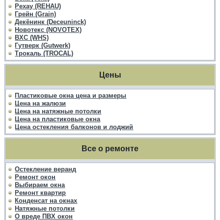
Рехау (REHAU)
Грейн (Grain)
Декёнинк (Deceuninck)
Новотекс (NOVOTEX)
ВХС (WHS)
Гутверк (Gutwerk)
Трокаль (TROCAL)
Цены
Пластиковые окна цена и размеры
Цена на жалюзи
Цена на натяжные потолки
Цена на пластиковые окна
Цена остекления балконов и лоджий
Все о ремонте
Остекление веранд
Ремонт окон
Выбираем окна
Ремонт квартир
Конденсат на окнах
Натяжные потолки
О вреде ПВХ окон