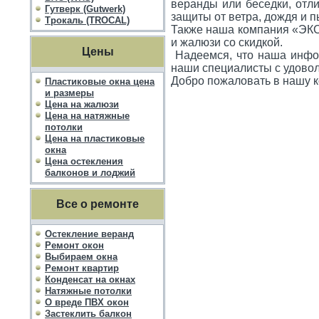
веранды или беседки, отл
Гутверк (Gutwerk)
защиты от ветра, дождя и п
Трокаль (TROCAL)
Также наша компания «ЭКСП
и жалюзи со скидкой.
Цены
Надеемся, что наша инфор
наши специалисты с удовол
Добро пожаловать в нашу
Пластиковые окна цена
и размеры
Цена на жалюзи
Цена на натяжные
потолки
Цена на пластиковые
окна
Цена остекления
балконов и лоджий
Все о ремонте
Остекление веранд
Ремонт окон
Выбираем окна
Ремонт квартир
Конденсат на окнах
Натяжные потолки
О вреде ПВХ окон
Застеклить балкон