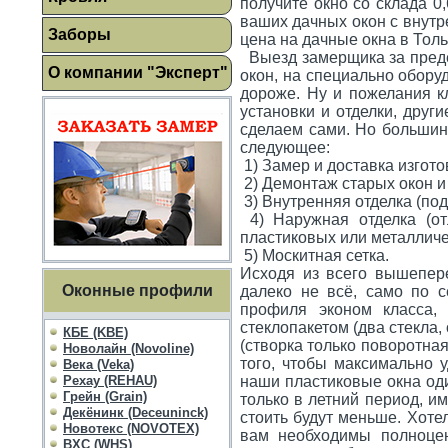
получите окно со склада 0,
ваших дачных окон с внутре
Заборы
цена на дачные окна в Толь
Выезд замерщика за предел
О компании "Эксперт"
окон, на специально обору
дороже. Ну и пожелания кл
установки и отделки, други
сделаем сами. Но большинс
следующее:
1) Замер и доставка изгото
2) Демонтаж старых окон и
3) Внутренняя отделка (под
4) Наружная отделка (от
пластиковых или металличес
5) Москитная сетка.
Исходя из всего вышепере
Оконные профили
далеко не всё, само по с
профиля эконом класса,
стеклопакетом (два стекла
КБЕ (KBE)
(створка только поворотная
Новолайн (Novoline)
того, чтобы максимально у
Века (Veka)
Рехау (REHAU)
наши пластиковые окна оди
Грейн (Grain)
только в летний период, и
Декёнинк (Deceuninck)
стоить будут меньше. Хоте
Новотекс (NOVOTEX)
вам необходимы полноцен
ВХС (WHS)