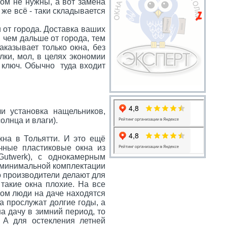
ром не нужны, а вот замена
 же всё - таки складывается
 от города. Доставка ваших
 чем дальше от города, тем
аказывает только окна, без
елки, мол, в целях экономии
д ключ. Обычно туда входит
и установка нащельников,
олнца и влаги).
кна в Тольятти. И это ещё
ычные пластиковые окна из
utwerk), с однокамерным
в минимальной комплектации
о производители делают для
 такие окна плохие. На все
ном люди на даче находятся
а прослужат долгие годы, а
а дачу в зимний период, то
 А для остекления летней