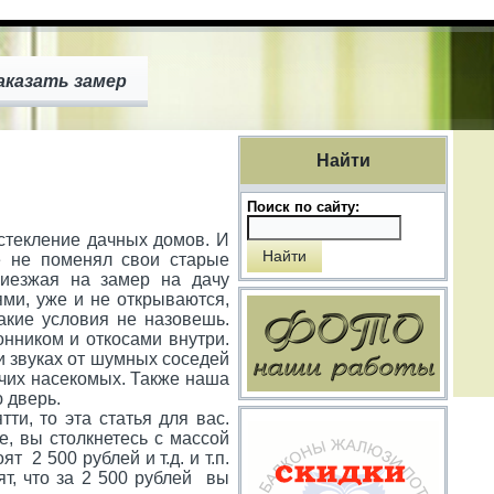
аказать замер
Найти
Поиск по сайту:
остекление дачных домов. И
ё не поменял свои старые
риезжая на замер на дачу
ми, уже и не открываются,
акие условия не назовешь.
нником и откосами внутри.
 и звуках от шумных соседей
очих насекомых. Также наша
 дверь.
и, то эта статья для вас.
е, вы столкнетесь с массой
т 2 500 рублей и т.д. и т.п.
ят, что за 2 500 рублей вы