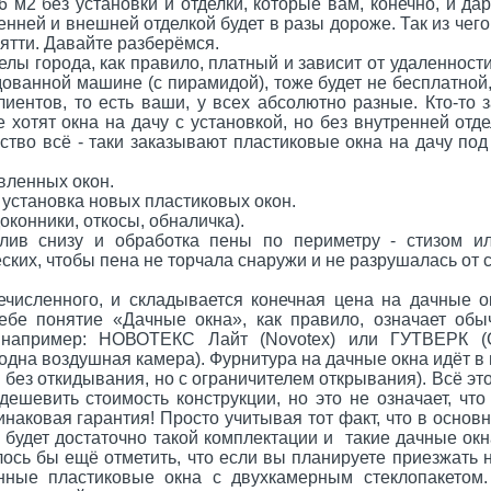
6 м2 без установки и отделки, которые вам, конечно, и да
нней и внешней отделкой будет в разы дороже. Так из чего
ятти. Давайте разберёмся.
ы города, как правило, платный и зависит от удаленности
дованной машине (с пирамидой), тоже будет не бесплатной,
иентов, то есть ваши, у всех абсолютно разные. Кто-то з
е хотят окна на дачу с установкой, но без внутренней отд
тво всё - таки заказывают пластиковые окна на дачу по
вленных окон.
 установка новых пластиковых окон.
оконники, откосы, обналичка).
лив снизу и обработка пены по периметру - стизом ил
ких, чтобы пена не торчала снаружи и не разрушалась от с
численного, и складывается конечная цена на дачные о
ебе понятие «Дачные окна», как правило, означает об
 например: НОВОТЕКС Лайт (Novotex) или ГУТВЕРК (G
, одна воздушная камера). Фурнитура на дачные окна идёт 
 без откидывания, но с ограничителем открывания). Всё эт
дешевить стоимость конструкции, но это не означает, что
наковая гарантия! Просто учитывая тот факт, что в основ
м будет достаточно такой комплектации и такие дачные окн
лось бы ещё отметить, что если вы планируете приезжать н
ные пластиковые окна с двухкамерным стеклопакетом.