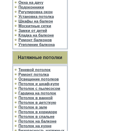
Окна на дачу
Подоконники
Регулировка окон
Установка потолка
Шкафы на балкон
Москитные сетки
Замки от детей
Кладка на балконе
Ремонт балконов
Утепление балкона
Натяжные потолки
Теневой потолок
Ремонт потолка
Освещение потолков
Потолок и шкаф-купе
Потолок с пылесосом
Гардина на потолок
Потолок в ванной
Потолок в детсткую
Потолок в зале
Потолок в коридоре
Потолок в спальне
Потолок на балконе
Потолок на кухне
Безопасность натяжных