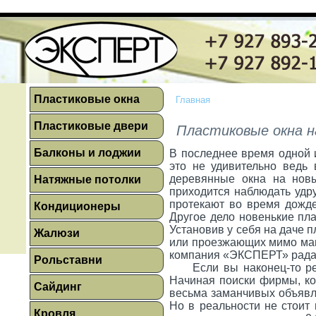
Пластиковые окна
Главная
Пластиковые двери
Пластиковые окна н
Балконы и лоджии
В последнее время одной и
это не удивительно ведь
деревянные окна на новы
Натяжные потолки
приходится наблюдать удр
протекают во время дожде
Кондиционеры
Другое дело новенькие пл
Установив у себя на даче п
Жалюзи
или проезжающих мимо маши
компания «ЭКСПЕРТ» рада в
Рольставни
Если вы наконец-то решил
Начиная поиски фирмы, кот
Сайдинг
весьма заманчивых объявлени
Но в реальности не стоит 
Кровля