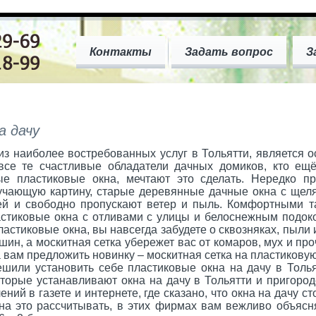
Контакты
Задать вопрос
З
а дачу
з наиболее востребованных услуг в Тольятти, является 
 все те счастливые обладатели дачных домиков, кто ещ
е пластиковые окна, мечтают это сделать. Нередко п
учающую картину, старые деревянные дачные окна с щеля
й и свободно пропускают ветер и пыль. Комфортными т
астиковые окна с отливами с улицы и белоснежным подоко
ластиковые окна, вы навсегда забудете о сквозняках, пыли
н, а москитная сетка убережет вас от комаров, мух и пр
ам предложить новинку – москитная сетка на пластиковую
и установить себе пластиковые окна на дачу в Тольятт
орые устанавливают окна на дачу в Тольятти и пригород
й в газете и интернете, где сказано, что окна на дачу стоя
на это рассчитывать, в этих фирмах вам вежливо объясн