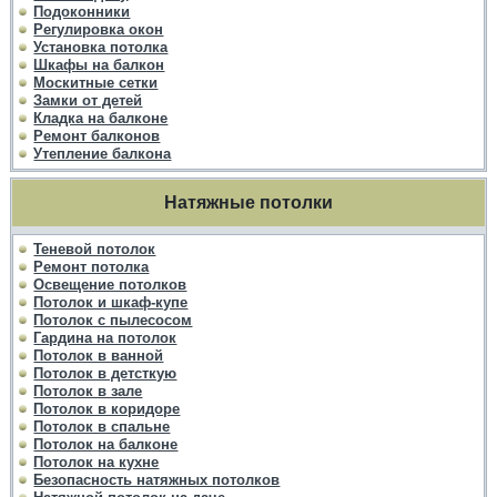
Подоконники
Регулировка окон
Установка потолка
Шкафы на балкон
Москитные сетки
Замки от детей
Кладка на балконе
Ремонт балконов
Утепление балкона
Натяжные потолки
Теневой потолок
Ремонт потолка
Освещение потолков
Потолок и шкаф-купе
Потолок с пылесосом
Гардина на потолок
Потолок в ванной
Потолок в детсткую
Потолок в зале
Потолок в коридоре
Потолок в спальне
Потолок на балконе
Потолок на кухне
Безопасность натяжных потолков