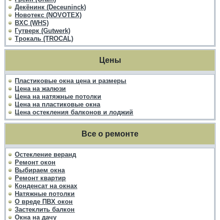
Декёнинк (Deceuninck)
Новотекс (NOVOTEX)
ВХС (WHS)
Гутверк (Gutwerk)
Трокаль (TROCAL)
Цены
Пластиковые окна цена и размеры
Цена на жалюзи
Цена на натяжные потолки
Цена на пластиковые окна
Цена остекления балконов и лоджий
Все о ремонте
Остекление веранд
Ремонт окон
Выбираем окна
Ремонт квартир
Конденсат на окнах
Натяжные потолки
О вреде ПВХ окон
Застеклить балкон
Окна на дачу