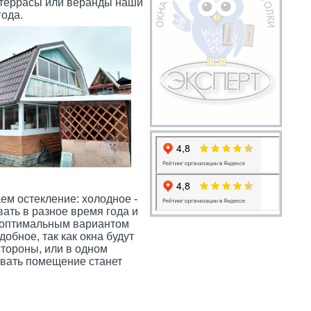
 террасы или веранды наши
года.
аем остекление: холодное -
ать в разное время года и
о оптимальным вариантом
обное, так как окна будут
стороны, или в одном
ивать помещение станет