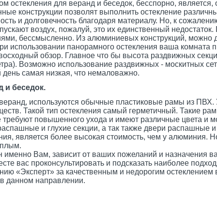
 остекления для веранд и беседок, бесспорно, является
ные конструкции позволят выполнить остекление различн
ость и долговечность благодаря материалу. Но, к сожалени
пускают воздух, пожалуй, это их единственный недостаток.
иями, бессмысленно. Из алюминиевых конструкций, можно 
ри использовании панорамного остекления ваша комната 
восходный обзор. Главное что бы высота раздвижных секц
тра). Возможно использование раздвижных - москитных сето
 день самая низкая, что немаловажно.
 и беседок.
веранд, используются обычные пластиковые рамы из ПВХ. У
еств. Такой тип остекления самый герметичный. Такие ра
не требуют повышенного ухода и имеют различные цвета и м
распашные и глухие секции, а так также двери распашные и
ния, является более высокая стоимость, чем у алюминия. Н
еплым.
н именно Вам, зависит от ваших пожеланий и назначения в
месте вас проконсультировать и подсказать наиболее подхо
ию «Эксперт» за качественным и недорогим остеклением ве
 в данном направлении.