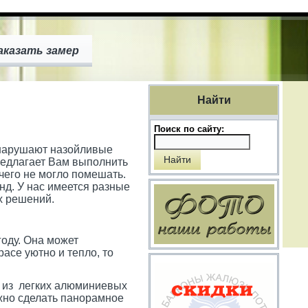
аказать замер
Найти
Поиск по сайту:
 нарушают назойливые
едлагает Вам выполнить
чего не могло помешать.
нд. У нас имеется разные
х решений.
году. Она может
асе уютно и тепло, то
е из легких алюминиевых
ожно сделать панорамное