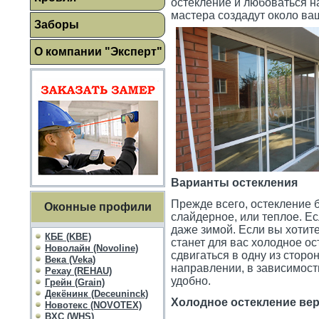
остекление и любоваться н
мастера создадут около ва
Заборы
О компании "Эксперт"
Варианты остекления
Прежде всего, остекление б
Оконные профили
слайдерное, или теплое. Ес
даже зимой. Если вы хотит
КБЕ (KBE)
станет для вас холодное ос
Новолайн (Novoline)
сдвигаться в одну из сторо
Века (Veka)
направлении, в зависимост
Рехау (REHAU)
удобно.
Грейн (Grain)
Декёнинк (Deceuninck)
Холодное остекление вер
Новотекс (NOVOTEX)
ВХС (WHS)