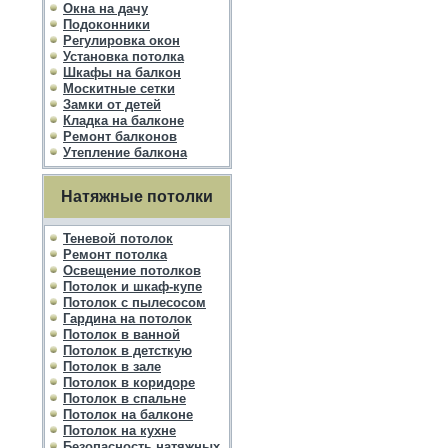
Окна на дачу
Подоконники
Регулировка окон
Установка потолка
Шкафы на балкон
Москитные сетки
Замки от детей
Кладка на балконе
Ремонт балконов
Утепление балкона
Натяжные потолки
Теневой потолок
Ремонт потолка
Освещение потолков
Потолок и шкаф-купе
Потолок с пылесосом
Гардина на потолок
Потолок в ванной
Потолок в детсткую
Потолок в зале
Потолок в коридоре
Потолок в спальне
Потолок на балконе
Потолок на кухне
Безопасность натяжных