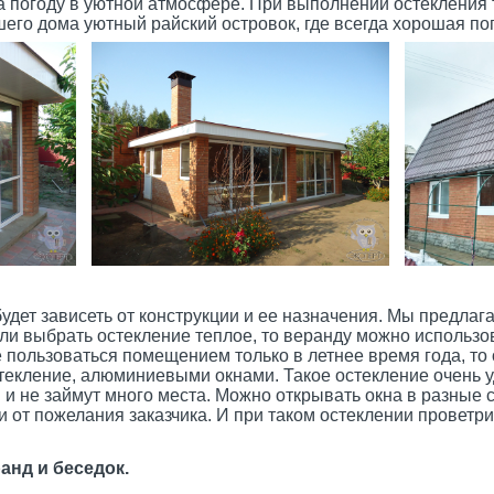
а погоду в уютной атмосфере. При выполнении остекления
шего дома уютный райский островок, где всегда хорошая по
удет зависеть от конструкции и ее назначения. Мы предлаг
ли выбрать остекление теплое, то веранду можно использов
е пользоваться помещением только в летнее время года, т
текление, алюминиевыми окнами. Такое остекление очень уд
н и не займут много места. Можно открывать окна в разные 
и от пожелания заказчика. И при таком остеклении проветр
анд и беседок.