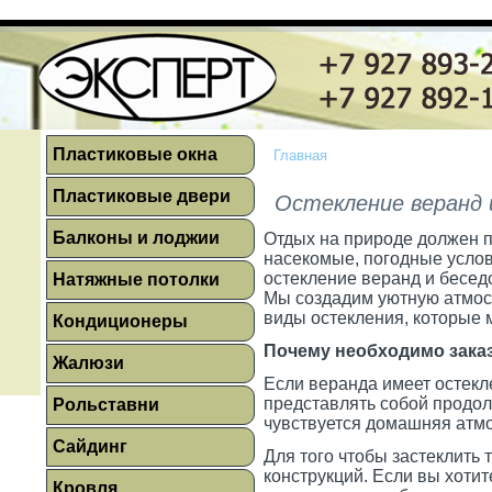
Пластиковые окна
Главная
Пластиковые двери
Остекление веранд 
Балконы и лоджии
Отдых на природе должен п
насекомые, погодные усло
остекление веранд и бесед
Натяжные потолки
Мы создадим уютную атмосф
виды остекления, которые
Кондиционеры
Почему необходимо заказ
Жалюзи
Если веранда имеет остекл
представлять собой продолж
Рольставни
чувствуется домашняя атмо
Сайдинг
Для того чтобы застеклить
конструкций. Если вы хотит
Кровля