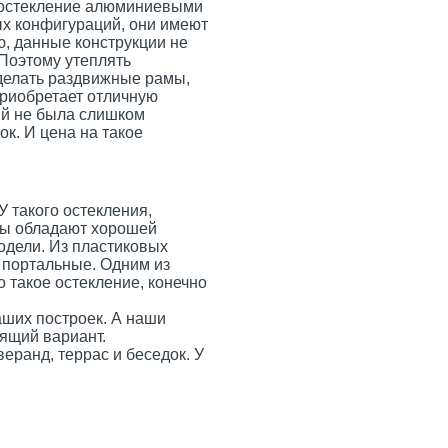
, остекление алюминиевыми
ых конфигураций, они имеют
ю, данные конструкции не
 Поэтому утеплять
делать раздвижные рамы,
приобретает отличную
ий не была слишком
к. И цена на такое
 такого остекления,
мы обладают хорошей
одели. Из пластиковых
 портальные. Одним из
о такое остекление, конечно
аших построек. А наши
дящий вариант.
ранд, террас и беседок. У