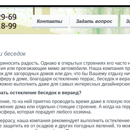
Контакты
Задать вопрос
З
и беседок
риносить радость. Однако в открытых строениях его часто
вия или проезжающие мимо автомобили. Наша компания пр
ок для загородных домов или дач, что бы Вашему отдыху ни
еру в доме, благодаря остеклению террас, беседок и вера
 можно выполнить даже для самых интересных дизайнерски
ать остекление беседок и веранд?
ение, то на ней приятно проводить время даже в плохую по
ение дома или отдельно стоящие строение. А когда на терр
сфера, которая порадует любого хозяина.
 террасу, наша компания рекомендует выполнить остеклени
е защитить ее от осадков и других погодных явлений, то м