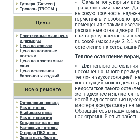
• Самым популярным видом
Гутверк (Gutwerk)
- раздвижными рамами. Дан
Трокаль (TROCAL)
высокую прочность, надежн
герметичны и свободно про
Цены
помещения с такими издел
распашные окна и двери. П
светопропускаемость и пре
Пластиковые окна цена
и размеры
высокой (максимум 2-2.1 ме
Цена на жалюзи
остекление на сегодняшний
Цена на натяжные
потолки
Теплое остекление веранд
Цена на пластиковые
• Для теплого остекления 
окна
Цена остекления
несомненно, много преимущ
балконов и лоджий
тепло- и звукоизоляцией, 
конструкций можно делать 
недостатков такого остекле
Все о ремонте
же, надежнее и является т
Какой вид остекления нуже
Остекление веранд
мастера всегда смогут на 
Ремонт окон
Обращайтесь в нашу компан
Выбираем окна
нас огромный опыт работы
Ремонт квартир
Конденсат на окнах
Натяжные потолки
О вреде ПВХ окон
Застеклить балкон