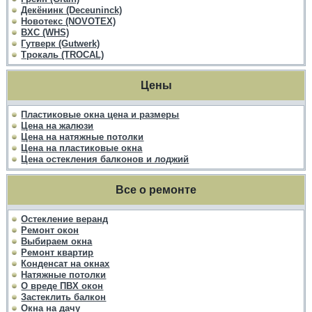
Декёнинк (Deceuninck)
Новотекс (NOVOTEX)
ВХС (WHS)
Гутверк (Gutwerk)
Трокаль (TROCAL)
Цены
Пластиковые окна цена и размеры
Цена на жалюзи
Цена на натяжные потолки
Цена на пластиковые окна
Цена остекления балконов и лоджий
Все о ремонте
Остекление веранд
Ремонт окон
Выбираем окна
Ремонт квартир
Конденсат на окнах
Натяжные потолки
О вреде ПВХ окон
Застеклить балкон
Окна на дачу