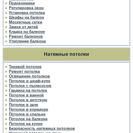
Подоконники
Регулировка окон
Установка потолка
Шкафы на балкон
Москитные сетки
Замки от детей
Кладка на балконе
Ремонт балконов
Утепление балкона
Натяжные потолки
Теневой потолок
Ремонт потолка
Освещение потолков
Потолок и шкаф-купе
Потолок с пылесосом
Гардина на потолок
Потолок в ванной
Потолок в детсткую
Потолок в зале
Потолок в коридоре
Потолок в спальне
Потолок на балконе
Потолок на кухне
Безопасность натяжных потолков