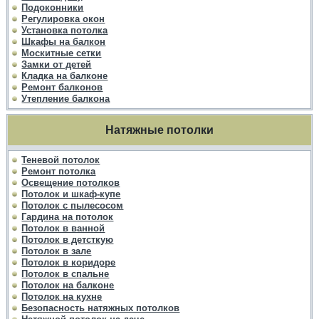
Подоконники
Регулировка окон
Установка потолка
Шкафы на балкон
Москитные сетки
Замки от детей
Кладка на балконе
Ремонт балконов
Утепление балкона
Натяжные потолки
Теневой потолок
Ремонт потолка
Освещение потолков
Потолок и шкаф-купе
Потолок с пылесосом
Гардина на потолок
Потолок в ванной
Потолок в детсткую
Потолок в зале
Потолок в коридоре
Потолок в спальне
Потолок на балконе
Потолок на кухне
Безопасность натяжных потолков