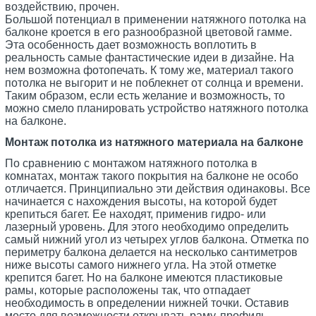
воздействию, прочен.
Большой потенциал в применении натяжного потолка на
балконе кроется в его разнообразной цветовой гамме.
Эта особенность дает возможность воплотить в
реальность самые фантастические идеи в дизайне. На
нем возможна фотопечать. К тому же, материал такого
потолка не выгорит и не поблекнет от солнца и времени.
Таким образом, если есть желание и возможность, то
можно смело планировать устройство натяжного потолка
на балконе.
Монтаж потолка из натяжного материала на балконе
По сравнению с монтажом натяжного потолка в
комнатах, монтаж такого покрытия на балконе не особо
отличается. Принципиально эти действия одинаковы. Все
начинается с нахождения высоты, на которой будет
крепиться багет. Ее находят, применив гидро- или
лазерный уровень. Для этого необходимо определить
самый нижний угол из четырех углов балкона. Отметка по
периметру балкона делается на несколько сантиметров
ниже высоты самого нижнего угла. На этой отметке
крепится багет. Но на балконе имеются пластиковые
рамы, которые расположены так, что отпадает
необходимость в определении нижней точки. Оставив
место для возможности открывать раму, профиль