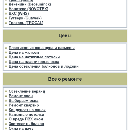
Декёнинк (Deceuninck)
Новотекс (NOVOTEX)
ВХС (WHS)
Гутверк (Gutwerk)
Трокаль (TROCAL)
Цены
Пластиковые окна цена и размеры
Цена на жалюзи
Цена на натяжные потолки
Цена на пластиковые окна
Цена остекления балконов и лоджий
Все о ремонте
Остекление веранд
Ремонт окон
Выбираем окна
Ремонт квартир
Конденсат на окнах
Натяжные потолки
О вреде ПВХ окон
Застеклить балкон
Окна на дачу