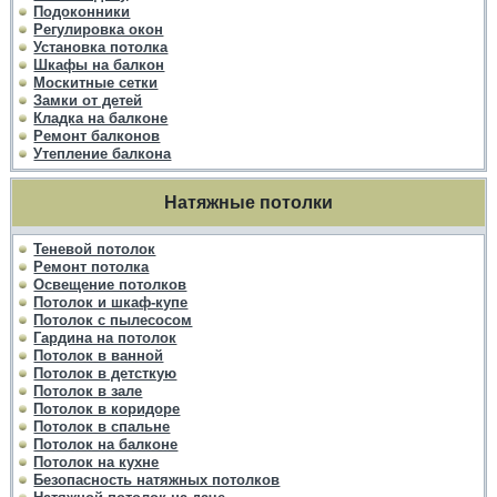
Подоконники
Регулировка окон
Установка потолка
Шкафы на балкон
Москитные сетки
Замки от детей
Кладка на балконе
Ремонт балконов
Утепление балкона
Натяжные потолки
Теневой потолок
Ремонт потолка
Освещение потолков
Потолок и шкаф-купе
Потолок с пылесосом
Гардина на потолок
Потолок в ванной
Потолок в детсткую
Потолок в зале
Потолок в коридоре
Потолок в спальне
Потолок на балконе
Потолок на кухне
Безопасность натяжных потолков