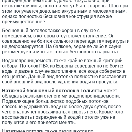
пригоден для некоторых домов. Безусловно, при
нехватке ширины, полотна могут быть сварены. Шов при
этом получается довольно аккуратным и малозаметным,
однако полностью бесшовная конструкция все же
преимущественнее.
Бесшовный потолок также хорош в случае с
помещением, в котором отсутствует отопление. Он
совершенно не боится сильного перепада температуры и
не деформируется. На балконе, веранде либо в сауне
рекомендуется монтаж только бесшовного варианта.
Водонепроницаемость также крайне важный критерий
отбора. Потолок ПВХ из Европы совершенно не боится
воды и даже в случае затопления, вся вода соберется в
его центре. Данный вид потолка полностью восстановит
свой внешний вид после удаления воды и просушки.
Натяжной бесшовный потолок в Тольятти
может
обладать разными степенями водонепроницаемости.
Подавляющее большинство подобных потолков
способно удерживать воду не более двух суток, после
чего она начнет просачиваться сквозь него. Кроме того,
восстановить поврежденный водой потолок уже не
получится и его придется менять.
Натяжные потолки также различаются по