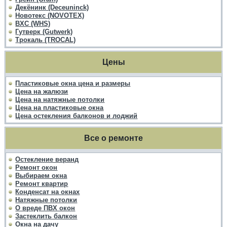
Декёнинк (Deceuninck)
Новотекс (NOVOTEX)
ВХС (WHS)
Гутверк (Gutwerk)
Трокаль (TROCAL)
Цены
Пластиковые окна цена и размеры
Цена на жалюзи
Цена на натяжные потолки
Цена на пластиковые окна
Цена остекления балконов и лоджий
Все о ремонте
Остекление веранд
Ремонт окон
Выбираем окна
Ремонт квартир
Конденсат на окнах
Натяжные потолки
О вреде ПВХ окон
Застеклить балкон
Окна на дачу