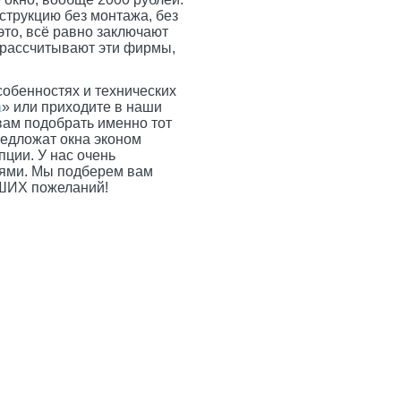
нструкцию без монтажа, без
 это, всё равно заключают
и рассчитывают эти фирмы,
собенностях и технических
а
» или приходите в наши
вам подобрать именно тот
редложат окна эконом
пции. У нас очень
лями. Мы подберем вам
АШИХ пожеланий!