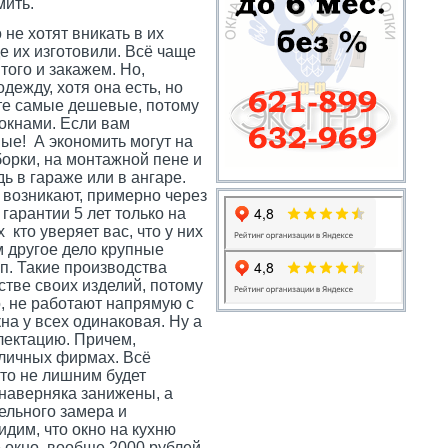
мить.
е хотят вникать в их
е их изготовили. Всё чаще
того и закажем. Но,
дежду, хотя она есть, но
ёте самые дешевые, потому
 окнами. Если вам
ные! А экономить могут на
орки, на монтажной пене и
ь в гараже или в ангаре.
 возникают, примерно через
 гарантии 5 лет только на
 кто уверяет вас, что у них
 другое дело крупные
п. Такие производства
естве своих изделий, потому
о, не работают напрямую с
на у всех одинаковая. Ну а
лектацию. Причем,
зличных фирмах. Всё
что не лишним будет
 наверняка занижены, а
ельного замера и
видим, что окно на кухню
е окно, вообще 2000 рублей.