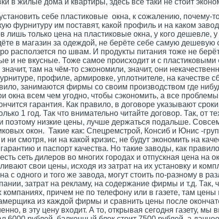
и в жилые дома и квартиры, здесь всё таки не стоит эконо
новить себе пластиковые окна, к сожалению, почему-то н
ую фурнитуру им поставят, какой профиль и на каком завод
в лишь только цена на пластиковые окна, у кого дешевле, у 
дёте в магазин за одеждой, не берёте себе самую дешевую о
тро расползется по швам. И продукты питания тоже не бер
ные и не вкусные. Тоже самое происходит и с пластиковыми
начит, там на чём-то сэкономили, значит, они некачествен
рнитуре, профиле, армировке, уплотнителе, на качестве сб
авило, занимаются фирмы со своим производством где нибуд
и окна всем чем угодно, чтобы сэкономить, а все проблемы
акончится гарантия. Как правило, в договоре указывают сроки
лько 1 год. Так что внимательно читайте договор. Так, от тех
и поэтому низкие цены, лучше держаться подальше. Совсем
ковых окон. Такие как: Спецремстрой, Консиб и Юнис -груп
и ни смотря, ни на какой кризис, не будут экономить на кач
гарантию и паспорт качества. Но такие заводы, как правил
есть сеть дилеров во многих городах и отпускная цена на ок
ивают свои цены, исходя из затрат на их установку и комп
 с одного и того же завода, могут стоить по-разному в ра
пании, затрат на рекламу, на содержание фирмы и т.д. Так, 
 компаниях, причем не по телефону или в газете, там цены
амерщика из каждой фирмы и сравнить цены после окончат
нно, в эту цену входит. А то, открывая сегодня газету, мы 
зал 6000 рублей, балконный блок стоит 7500 рублей, а дачно