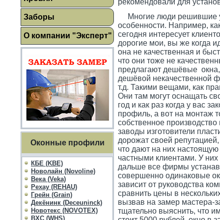
рекомендовали для установк
Многие люди решившие уста
Заборы
особенности. Например, как
сегодня интересует клиенто
О компании "Эксперт"
дорогие мои, вы же когда и
она не качественная и быс
что они тоже не качествен
предлагают дешёвые окна, з
дешёвой некачественной фу
т.д. Такими вещами, как пр
Они там могут оснащать сво
год и как раз когда у вас з
профиль, а вот на монтаж то
собственное производство 
заводы изготовители пласти
дорожат своей репутацией, 
Оконные профили
что дают на них настоящую 
частными клиентами. У них 
КБЕ (KBE)
дальше все фирмы устанавл
Новолайн (Novoline)
совершенно одинаковые окна
Века (Veka)
зависит от руководства ком
Рехау (REHAU)
сравнить цены в нескольких
Грейн (Grain)
вызвав на замер мастера-з
Декёнинк (Deceuninck)
Новотекс (NOVOTEX)
тщательно выяснить, что име
ВХС (WHS)
стоит 5000 рублей, окно в 