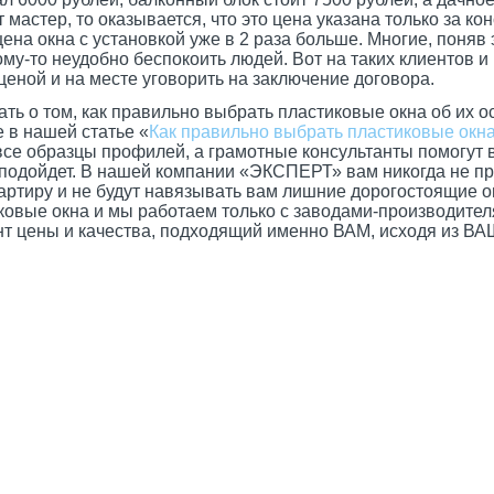
 мастер, то оказывается, что это цена указана только за ко
цена окна с установкой уже в 2 раза больше. Многие, поняв
кому-то неудобно беспокоить людей. Вот на таких клиентов 
ценой и на месте уговорить на заключение договора.
 о том, как правильно выбрать пластиковые окна об их о
 в нашей статье «
Как правильно выбрать пластиковые окн
се образцы профилей, а грамотные консультанты помогут 
 подойдет. В нашей компании «ЭКСПЕРТ» вам никогда не п
вартиру и не будут навязывать вам лишние дорогостоящие о
ковые окна и мы работаем только с заводами-производите
т цены и качества, подходящий именно ВАМ, исходя из В