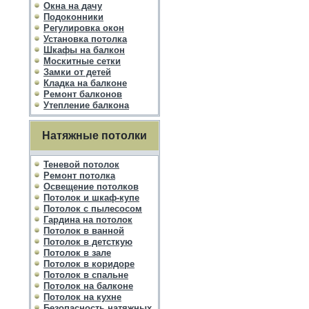
Окна на дачу
Подоконники
Регулировка окон
Установка потолка
Шкафы на балкон
Москитные сетки
Замки от детей
Кладка на балконе
Ремонт балконов
Утепление балкона
Натяжные потолки
Теневой потолок
Ремонт потолка
Освещение потолков
Потолок и шкаф-купе
Потолок с пылесосом
Гардина на потолок
Потолок в ванной
Потолок в детсткую
Потолок в зале
Потолок в коридоре
Потолок в спальне
Потолок на балконе
Потолок на кухне
Безопасность натяжных