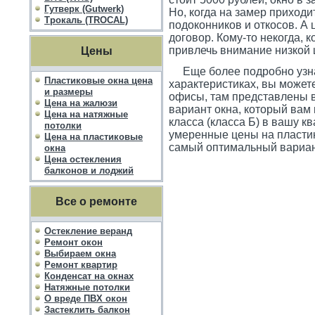
Гутверк (Gutwerk)
Но, когда на замер приходит
Трокаль (TROCAL)
подоконников и откосов. А 
договор. Кому-то некогда, 
привлечь внимание низкой 
Цены
Еще более подробно узнать
Пластиковые окна цена
характеристиках, вы можете
и размеры
офисы, там представлены в
Цена на жалюзи
вариант окна, который вам
Цена на натяжные
класса (класса Б) в вашу к
потолки
умеренные цены на пласти
Цена на пластиковые
самый оптимальный вариан
окна
Цена остекления
балконов и лоджий
Все о ремонте
Остекление веранд
Ремонт окон
Выбираем окна
Ремонт квартир
Конденсат на окнах
Натяжные потолки
О вреде ПВХ окон
Застеклить балкон