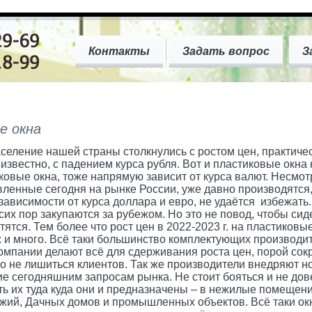
Контакты
Задать вопрос
З
е окна
селение нашей страны столкнулись с ростом цен, практичес
 известно, с падением курса рубля. Вот и пластиковые окна
овые окна, тоже напрямую зависит от курса валют. Несмотр
вленные сегодня на рынке России, уже давно производятся,
зависимости от курса доллара и евро, не удаётся избежать
их пор закупаются за рубежом. Но это не повод, чтобы сиде
тятся. Тем более что рост цен в 2022-2023 г. на пластиков
ж и много. Всё таки большинство комплектующих производитс
омпании делают всё для сдерживания роста цен, порой со
но не лишиться клиентов. Так же производители внедряют
ие сегодняшним запросам рынка. Не стоит бояться и не дов
ить их туда куда они и предназначены – в нежилые помещен
жий, Дачных домов и промышленных объектов. Всё таки ок