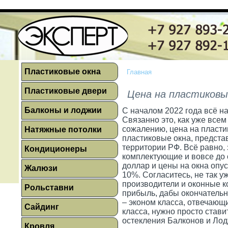
Пластиковые окна
Главная
Пластиковые двери
Цена на пластиковы
Балконы и лоджии
С началом 2022 года всё на
Связанно это, как уже всем
сожалению, цена на пластик
Натяжные потолки
пластиковые окна, предста
территории РФ. Всё равно, 
Кондиционеры
комплектующие и вовсе до с
доллар и цены на окна опус
Жалюзи
10%. Согласитесь, не так у
производители и оконные к
Рольставни
прибыль, дабы окончатель
– эконом класса, отвечающ
Сайдинг
класса, нужно просто став
остекления Балконов и Лод
Кровля