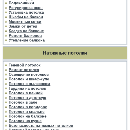
Подоконники
Регулировка окон
Установка потолка
Шкафы на балкон
Москитные сетки
Замки от детей
Кладка на балконе
Ремонт балконов
Утепление балкона
Натяжные потолки
Теневой потолок
Ремонт потолка
Освещение потолков
Потолок и шкаф-купе
Потолок с пылесосом
Гардина на потолок
Потолок в ванной
Потолок в детсткую
Потолок в зале
Потолок в коридоре
Потолок в спальне
Потолок на балконе
Потолок на кухне
Безопасность натяжных потолков