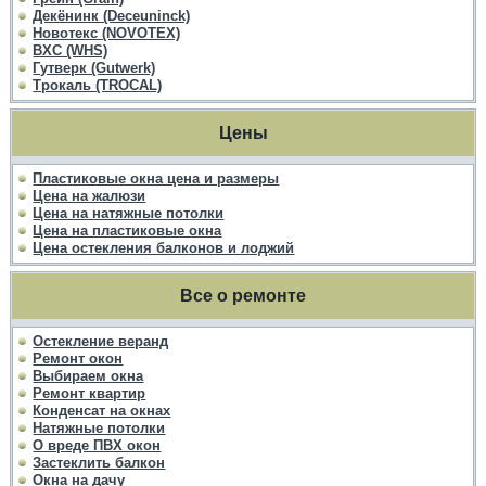
Декёнинк (Deceuninck)
Новотекс (NOVOTEX)
ВХС (WHS)
Гутверк (Gutwerk)
Трокаль (TROCAL)
Цены
Пластиковые окна цена и размеры
Цена на жалюзи
Цена на натяжные потолки
Цена на пластиковые окна
Цена остекления балконов и лоджий
Все о ремонте
Остекление веранд
Ремонт окон
Выбираем окна
Ремонт квартир
Конденсат на окнах
Натяжные потолки
О вреде ПВХ окон
Застеклить балкон
Окна на дачу