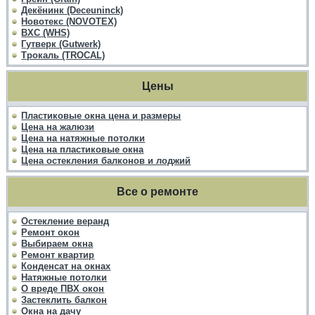
Декёнинк (Deceuninck)
Новотекс (NOVOTEX)
ВХС (WHS)
Гутверк (Gutwerk)
Трокаль (TROCAL)
Цены
Пластиковые окна цена и размеры
Цена на жалюзи
Цена на натяжные потолки
Цена на пластиковые окна
Цена остекления балконов и лоджий
Все о ремонте
Остекление веранд
Ремонт окон
Выбираем окна
Ремонт квартир
Конденсат на окнах
Натяжные потолки
О вреде ПВХ окон
Застеклить балкон
Окна на дачу