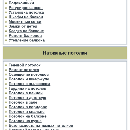
Подоконники
Регулировка окон
Установка потолка
Шкафы на балкон
Москитные сетки
Замки от детей
Кладка на балконе
Ремонт балконов
Утепление балкона
Натяжные потолки
Теневой потолок
Ремонт потолка
Освещение потолков
Потолок и шкаф-купе
Потолок с пылесосом
Гардина на потолок
Потолок в ванной
Потолок в детсткую
Потолок в зале
Потолок в коридоре
Потолок в спальне
Потолок на балконе
Потолок на кухне
Безопасность натяжных потолков