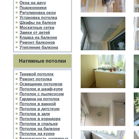
Окна на дачу
Подоконники
Регулировка окон
Установка потолка
Шкафы на балкон
Москитные сетки
Замки от детей
Кладка на балконе
Ремонт балконов
Утепление балкона
Натяжные потолки
Теневой потолок
Ремонт потолка
Освещение потолков
Потолок и шкаф-купе
Потолок с пылесосом
Гардина на потолок
Потолок в ванной
Потолок в детсткую
Потолок в зале
Потолок в коридоре
Потолок в спальне
Потолок на балконе
Потолок на кухне
Безопасность натяжных