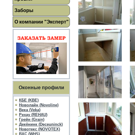
Заборы
О компании "Эксперт"
Оконные профили
КБЕ (KBE)
Новолайн (Novoline)
Века (Veka)
Рехау (REHAU)
Грейн (Grain)
Декёнинк (Deceuninck)
Новотекс (NOVOTEX)
ВХС (WHS)