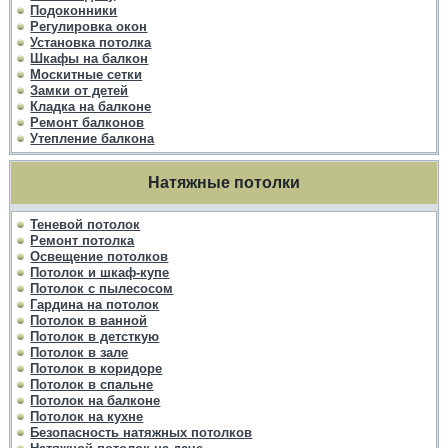
Подоконники
Регулировка окон
Установка потолка
Шкафы на балкон
Москитные сетки
Замки от детей
Кладка на балконе
Ремонт балконов
Утепление балкона
Натяжные потолки
Теневой потолок
Ремонт потолка
Освещение потолков
Потолок и шкаф-купе
Потолок с пылесосом
Гардина на потолок
Потолок в ванной
Потолок в детсткую
Потолок в зале
Потолок в коридоре
Потолок в спальне
Потолок на балконе
Потолок на кухне
Безопасность натяжных потолков