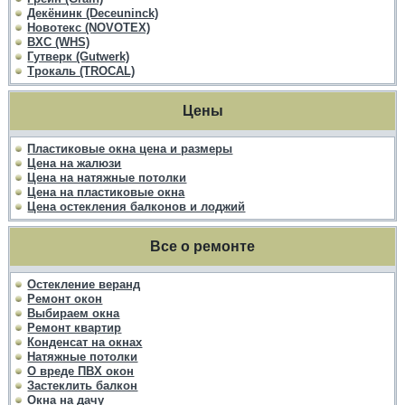
Декёнинк (Deceuninck)
Новотекс (NOVOTEX)
ВХС (WHS)
Гутверк (Gutwerk)
Трокаль (TROCAL)
Цены
Пластиковые окна цена и размеры
Цена на жалюзи
Цена на натяжные потолки
Цена на пластиковые окна
Цена остекления балконов и лоджий
Все о ремонте
Остекление веранд
Ремонт окон
Выбираем окна
Ремонт квартир
Конденсат на окнах
Натяжные потолки
О вреде ПВХ окон
Застеклить балкон
Окна на дачу