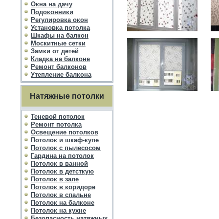
Окна на дачу
Подоконники
Регулировка окон
Установка потолка
Шкафы на балкон
Москитные сетки
Замки от детей
Кладка на балконе
Ремонт балконов
Утепление балкона
Натяжные потолки
Теневой потолок
Ремонт потолка
Освещение потолков
Потолок и шкаф-купе
Потолок с пылесосом
Гардина на потолок
Потолок в ванной
Потолок в детсткую
Потолок в зале
Потолок в коридоре
Потолок в спальне
Потолок на балконе
Потолок на кухне
Безопасность натяжных