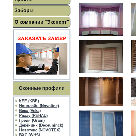
Заборы
О компании "Эксперт"
Оконные профили
КБЕ (KBE)
Новолайн (Novoline)
Века (Veka)
Рехау (REHAU)
Грейн (Grain)
Декёнинк (Deceuninck)
Новотекс (NOVOTEX)
ВХС (WHS)