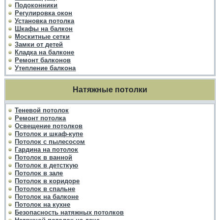
Подоконники
Регулировка окон
Установка потолка
Шкафы на балкон
Москитные сетки
Замки от детей
Кладка на балконе
Ремонт балконов
Утепление балкона
Натяжные потолки
Теневой потолок
Ремонт потолка
Освещение потолков
Потолок и шкаф-купе
Потолок с пылесосом
Гардина на потолок
Потолок в ванной
Потолок в детсткую
Потолок в зале
Потолок в коридоре
Потолок в спальне
Потолок на балконе
Потолок на кухне
Безопасность натяжных потолков