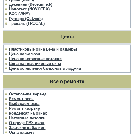
Декёнинк (Deceuninck)
Новотекс (NOVOTEX)
ВХС (WHS)
Гутверк (Gutwerk)
Трокаль (TROCAL)
Цены
Пластиковые окна цена и размеры
Цена на жалюзи
Цена на натяжные потолки
Цена на пластиковые окна
Цена остекления балконов и лоджий
Все о ремонте
Остекление веранд
Ремонт окон
Выбираем окна
Ремонт квартир
Конденсат на окнах
Натяжные потолки
О вреде ПВХ окон
Застеклить балкон
Окна на дачу