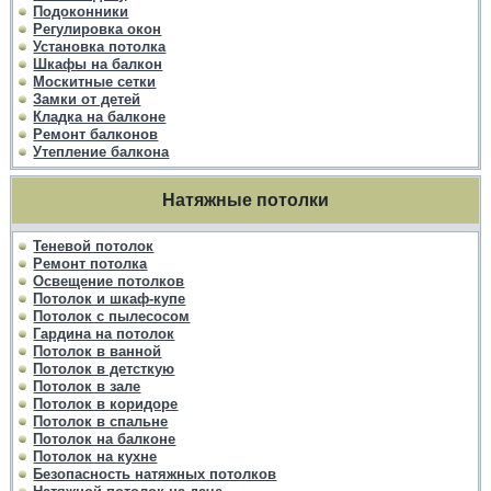
Подоконники
Регулировка окон
Установка потолка
Шкафы на балкон
Москитные сетки
Замки от детей
Кладка на балконе
Ремонт балконов
Утепление балкона
Натяжные потолки
Теневой потолок
Ремонт потолка
Освещение потолков
Потолок и шкаф-купе
Потолок с пылесосом
Гардина на потолок
Потолок в ванной
Потолок в детсткую
Потолок в зале
Потолок в коридоре
Потолок в спальне
Потолок на балконе
Потолок на кухне
Безопасность натяжных потолков