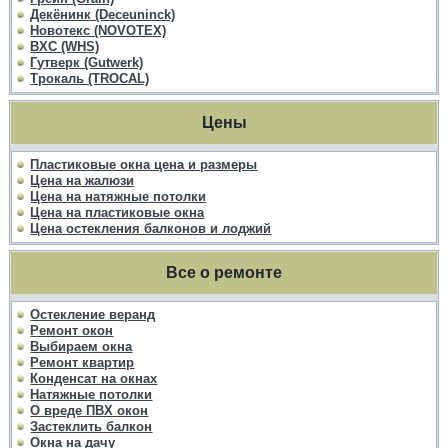
Декёнинк (Deceuninck)
Новотекс (NOVOTEX)
ВХС (WHS)
Гутверк (Gutwerk)
Трокаль (TROCAL)
Цены
Пластиковые окна цена и размеры
Цена на жалюзи
Цена на натяжные потолки
Цена на пластиковые окна
Цена остекления балконов и лоджий
Все о ремонте
Остекление веранд
Ремонт окон
Выбираем окна
Ремонт квартир
Конденсат на окнах
Натяжные потолки
О вреде ПВХ окон
Застеклить балкон
Окна на дачу