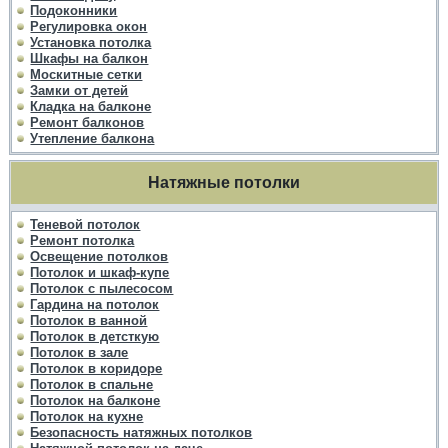
Подоконники
Регулировка окон
Установка потолка
Шкафы на балкон
Москитные сетки
Замки от детей
Кладка на балконе
Ремонт балконов
Утепление балкона
Натяжные потолки
Теневой потолок
Ремонт потолка
Освещение потолков
Потолок и шкаф-купе
Потолок с пылесосом
Гардина на потолок
Потолок в ванной
Потолок в детсткую
Потолок в зале
Потолок в коридоре
Потолок в спальне
Потолок на балконе
Потолок на кухне
Безопасность натяжных потолков