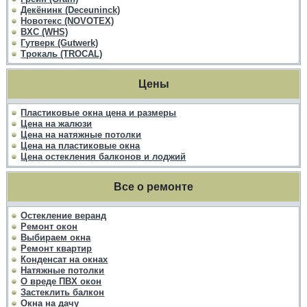
Декёнинк (Deceuninck)
Новотекс (NOVOTEX)
ВХС (WHS)
Гутверк (Gutwerk)
Трокаль (TROCAL)
Цены
Пластиковые окна цена и размеры
Цена на жалюзи
Цена на натяжные потолки
Цена на пластиковые окна
Цена остекления балконов и лоджий
Все о ремонте
Остекление веранд
Ремонт окон
Выбираем окна
Ремонт квартир
Конденсат на окнах
Натяжные потолки
О вреде ПВХ окон
Застеклить балкон
Окна на дачу