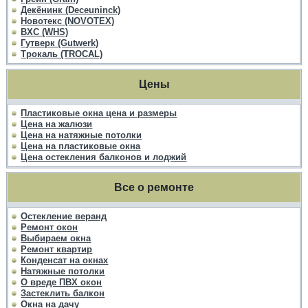
Декёнинк (Deceuninck)
Новотекс (NOVOTEX)
ВХС (WHS)
Гутверк (Gutwerk)
Трокаль (TROCAL)
Цены
Пластиковые окна цена и размеры
Цена на жалюзи
Цена на натяжные потолки
Цена на пластиковые окна
Цена остекления балконов и лоджий
Все о ремонте
Остекление веранд
Ремонт окон
Выбираем окна
Ремонт квартир
Конденсат на окнах
Натяжные потолки
О вреде ПВХ окон
Застеклить балкон
Окна на дачу