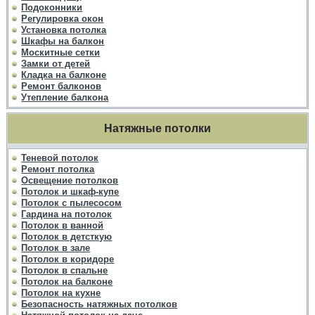
Подоконники
Регулировка окон
Установка потолка
Шкафы на балкон
Москитные сетки
Замки от детей
Кладка на балконе
Ремонт балконов
Утепление балкона
Натяжные потолки
Теневой потолок
Ремонт потолка
Освещение потолков
Потолок и шкаф-купе
Потолок с пылесосом
Гардина на потолок
Потолок в ванной
Потолок в детсткую
Потолок в зале
Потолок в коридоре
Потолок в спальне
Потолок на балконе
Потолок на кухне
Безопасность натяжных потолков