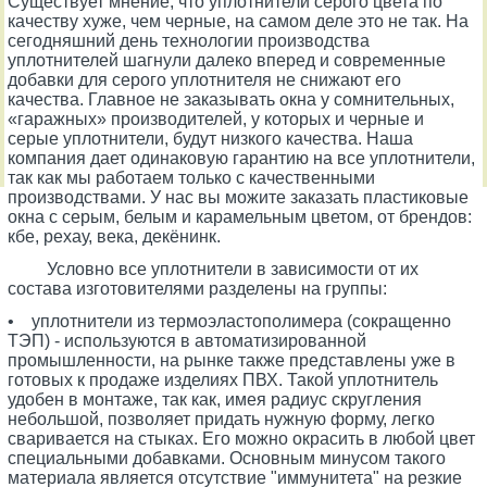
Существует мнение, что уплотнители серого цвета по
качеству хуже, чем черные, на самом деле это не так. На
сегодняшний день технологии производства
уплотнителей шагнули далеко вперед и современные
добавки для серого уплотнителя не снижают его
качества. Главное не заказывать окна у сомнительных,
«гаражных» производителей, у которых и черные и
серые уплотнители, будут низкого качества. Наша
компания дает одинаковую гарантию на все уплотнители,
так как мы работаем только с качественными
производствами. У нас вы можите заказать пластиковые
окна с серым, белым и карамельным цветом, от брендов:
кбе, рехау, века, декёнинк.
Условно все уплотнители в зависимости от их
состава изготовителями разделены на группы:
• уплотнители из термоэластополимера (сокращенно
ТЭП) - используются в автоматизированной
промышленности, на рынке также представлены уже в
готовых к продаже изделиях ПВХ. Такой уплотнитель
удобен в монтаже, так как, имея радиус скругления
небольшой, позволяет придать нужную форму, легко
сваривается на стыках. Его можно окрасить в любой цвет
специальными добавками. Основным минусом такого
материала является отсутствие "иммунитета" на резкие