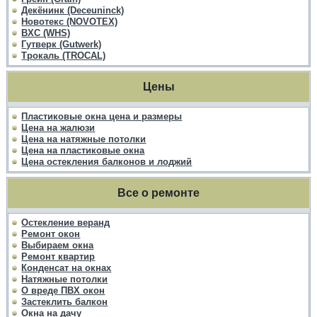
Декёнинк (Deceuninck)
Новотекс (NOVOTEX)
ВХС (WHS)
Гутверк (Gutwerk)
Трокаль (TROCAL)
Цены
Пластиковые окна цена и размеры
Цена на жалюзи
Цена на натяжные потолки
Цена на пластиковые окна
Цена остекления балконов и лоджий
Все о ремонте
Остекление веранд
Ремонт окон
Выбираем окна
Ремонт квартир
Конденсат на окнах
Натяжные потолки
О вреде ПВХ окон
Застеклить балкон
Окна на дачу