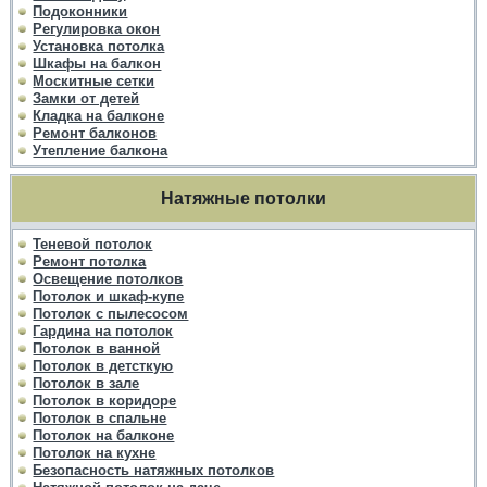
Подоконники
Регулировка окон
Установка потолка
Шкафы на балкон
Москитные сетки
Замки от детей
Кладка на балконе
Ремонт балконов
Утепление балкона
Натяжные потолки
Теневой потолок
Ремонт потолка
Освещение потолков
Потолок и шкаф-купе
Потолок с пылесосом
Гардина на потолок
Потолок в ванной
Потолок в детсткую
Потолок в зале
Потолок в коридоре
Потолок в спальне
Потолок на балконе
Потолок на кухне
Безопасность натяжных потолков