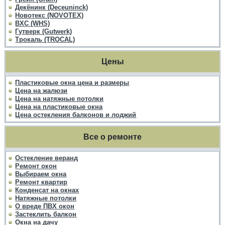
Декёнинк (Deceuninck)
Новотекс (NOVOTEX)
ВХС (WHS)
Гутверк (Gutwerk)
Трокаль (TROCAL)
Цены
Пластиковые окна цена и размеры
Цена на жалюзи
Цена на натяжные потолки
Цена на пластиковые окна
Цена остекления балконов и лоджий
Все о ремонте
Остекление веранд
Ремонт окон
Выбираем окна
Ремонт квартир
Конденсат на окнах
Натяжные потолки
О вреде ПВХ окон
Застеклить балкон
Окна на дачу