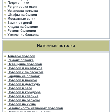
Подоконники
Регулировка окон
Установка потолка
Шкафы на балкон
Москитные сетки
Замки от детей
Кладка на балконе
Ремонт балконов
Утепление балкона
Натяжные потолки
Теневой потолок
Ремонт потолка
Освещение потолков
Потолок и шкаф-купе
Потолок с пылесосом
Гардина на потолок
Потолок в ванной
Потолок в детсткую
Потолок в зале
Потолок в коридоре
Потолок в спальне
Потолок на балконе
Потолок на кухне
Безопасность натяжных потолков