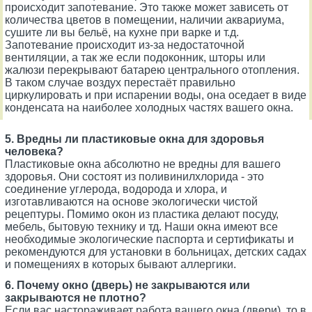
происходит запотевание. Это также может зависеть от
количества цветов в помещении, наличии аквариума,
сушите ли вы бельё, на кухне при варке и т.д.
Запотевание происходит из-за недостаточной
вентиляции, а так же если подоконник, шторы или
жалюзи перекрывают батарею центрального отопления.
В таком случае воздух перестаёт правильно
циркулировать и при испарении воды, она оседает в виде
конденсата на наиболее холодных частях вашего окна.
5. Вредны ли пластиковые окна для здоровья
человека?
Пластиковые окна абсолютно не вредны для вашего
здоровья. Они состоят из поливинилхлорида - это
соединение углерода, водорода и хлора, и
изготавливаются на основе экологически чистой
рецептуры. Помимо окон из пластика делают посуду,
мебель, бытовую технику и тд. Наши окна имеют все
необходимые экологические паспорта и сертификаты и
рекомендуются для установки в больницах, детских садах
и помещениях в которых бывают аллергики.
6. Почему окно (дверь) не закрываются или
закрываются не плотно?
Если вас настораживает работа вашего окна (двери), то в