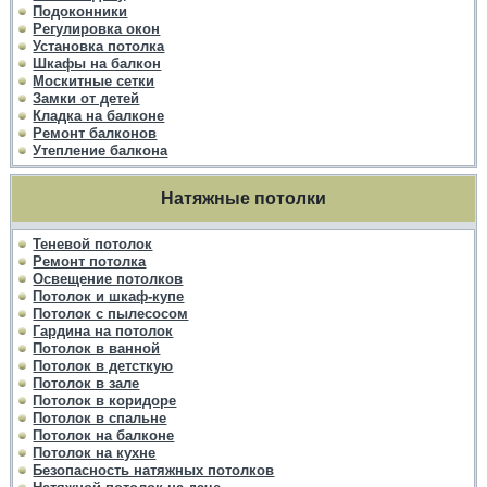
Подоконники
Регулировка окон
Установка потолка
Шкафы на балкон
Москитные сетки
Замки от детей
Кладка на балконе
Ремонт балконов
Утепление балкона
Натяжные потолки
Теневой потолок
Ремонт потолка
Освещение потолков
Потолок и шкаф-купе
Потолок с пылесосом
Гардина на потолок
Потолок в ванной
Потолок в детсткую
Потолок в зале
Потолок в коридоре
Потолок в спальне
Потолок на балконе
Потолок на кухне
Безопасность натяжных потолков