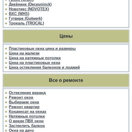
Декёнинк (Deceuninck)
Новотекс (NOVOTEX)
ВХС (WHS)
Гутверк (Gutwerk)
Трокаль (TROCAL)
Цены
Пластиковые окна цена и размеры
Цена на жалюзи
Цена на натяжные потолки
Цена на пластиковые окна
Цена остекления балконов и лоджий
Все о ремонте
Остекление веранд
Ремонт окон
Выбираем окна
Ремонт квартир
Конденсат на окнах
Натяжные потолки
О вреде ПВХ окон
Застеклить балкон
Окна на дачу