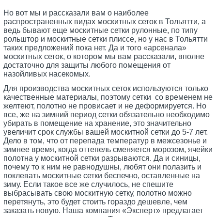
Но вот мы и рассказали вам о наиболее
распространенных видах москитных сеток в Тольятти, а
ведь бывают еще москитные сетки рулонные, по типу
рольштор и москитные сетки плиссе, но у нас в Тольятти
таких предложений пока нет. Да и того «арсенала»
москитных сеток, о котором мы вам рассказали, вполне
достаточно для защиты любого помещения от
назойливых насекомых.
Для производства москитных сеток используются только
качественные материалы, поэтому сетки со временем не
желтеют, полотно не провисает и не деформируется. Но
все, же на зимний период сетки обязательно необходимо
убирать в помещение на хранение, это значительно
увеличит срок службы вашей москитной сетки до 5-7 лет.
Дело в том, что от перепада температур в межсезонье и
зимнее время, когда оттепель сменяется морозом, ячейки
полотна у москитной сетки разрываются. Да и синицы,
почему то к ним не равнодушны, любят они полазить и
поклевать москитные сетки беспечно, оставленные на
зиму. Если такое все же случилось, не спешите
выбрасывать свою москитную сетку, полотно можно
перетянуть, это будет стоить гораздо дешевле, чем
заказать новую. Наша компания «Эксперт» предлагает