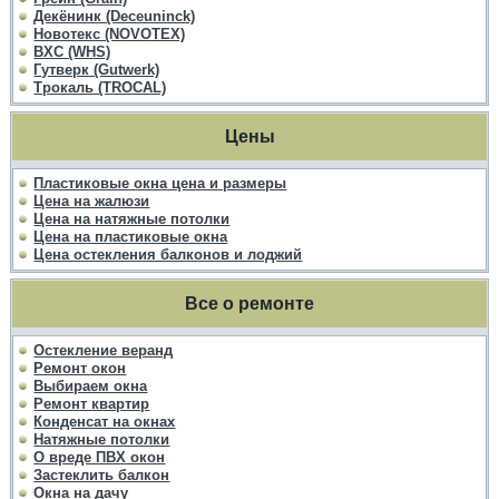
Декёнинк (Deceuninck)
Новотекс (NOVOTEX)
ВХС (WHS)
Гутверк (Gutwerk)
Трокаль (TROCAL)
Цены
Пластиковые окна цена и размеры
Цена на жалюзи
Цена на натяжные потолки
Цена на пластиковые окна
Цена остекления балконов и лоджий
Все о ремонте
Остекление веранд
Ремонт окон
Выбираем окна
Ремонт квартир
Конденсат на окнах
Натяжные потолки
О вреде ПВХ окон
Застеклить балкон
Окна на дачу