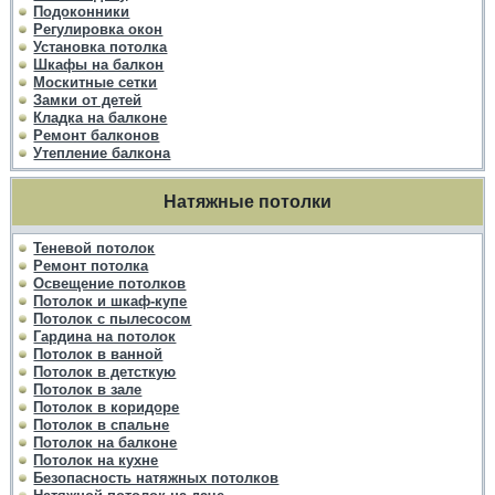
Подоконники
Регулировка окон
Установка потолка
Шкафы на балкон
Москитные сетки
Замки от детей
Кладка на балконе
Ремонт балконов
Утепление балкона
Натяжные потолки
Теневой потолок
Ремонт потолка
Освещение потолков
Потолок и шкаф-купе
Потолок с пылесосом
Гардина на потолок
Потолок в ванной
Потолок в детсткую
Потолок в зале
Потолок в коридоре
Потолок в спальне
Потолок на балконе
Потолок на кухне
Безопасность натяжных потолков