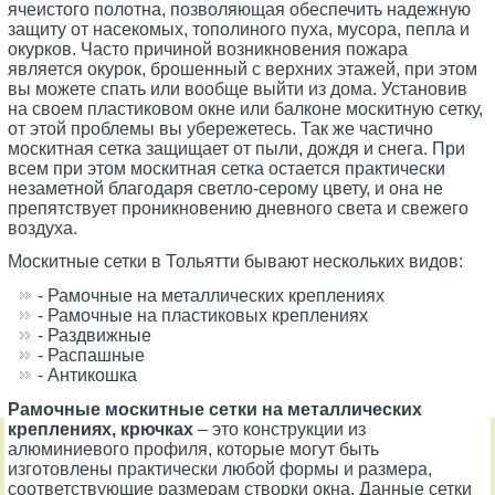
ячеистого полотна, позволяющая обеспечить надежную
защиту от насекомых, тополиного пуха, мусора, пепла и
окурков. Часто причиной возникновения пожара
является окурок, брошенный с верхних этажей, при этом
вы можете спать или вообще выйти из дома. Установив
на своем пластиковом окне или балконе москитную сетку,
от этой проблемы вы убережетесь. Так же частично
москитная сетка защищает от пыли, дождя и снега. При
всем при этом москитная сетка остается практически
незаметной благодаря светло-серому цвету, и она не
препятствует проникновению дневного света и свежего
воздуха.
Москитные сетки в Тольятти бывают нескольких видов:
- Рамочные на металлических креплениях
- Рамочные на пластиковых креплениях
- Раздвижные
- Распашные
- Антикошка
Рамочные москитные сетки на металлических
креплениях, крючках
– это конструкции из
алюминиевого профиля, которые могут быть
изготовлены практически любой формы и размера,
соответствующие размерам створки окна. Данные сетки