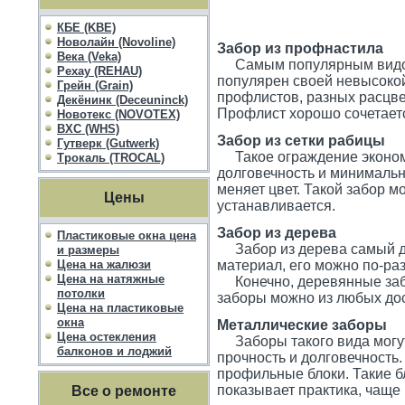
КБЕ (KBE)
Новолайн (Novoline)
Забор из профнастила
Века (Veka)
Самым популярным видом з
Рехау (REHAU)
популярен своей невысокой
Грейн (Grain)
профлистов, разных расцве
Декёнинк (Deceuninck)
Профлист хорошо сочетает
Новотекс (NOVOTEX)
ВХС (WHS)
Забор из сетки рабицы
Гутверк (Gutwerk)
Такое ограждение экономи
Трокаль (TROCAL)
долговечность и минимальн
меняет цвет. Такой забор м
Цены
устанавливается.
Забор из дерева
Пластиковые окна цена
Забор из дерева самый до
и размеры
Цена на жалюзи
материал, его можно по-раз
Цена на натяжные
Конечно, деревянные забо
потолки
заборы можно из любых досо
Цена на пластиковые
окна
Металлические заборы
Цена остекления
Заборы такого вида могут 
балконов и лоджий
прочность и долговечность
профильные блоки. Такие бл
показывает практика, чаще 
Все о ремонте