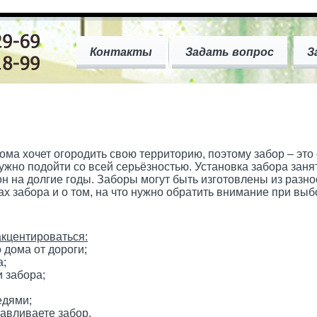
Контакты
Задать вопрос
З
ома хочет огородить свою территорию, поэтому забор – это
ужно подойти со всей серьёзностью. Установка забора занят
он на долгие годы. Заборы могут быть изготовлены из разн
х забора и о том, на что нужно обратить внимание при выб
кцентироваться:
дома от дороги;
а;
 забора;
едями;
навливаете забор.