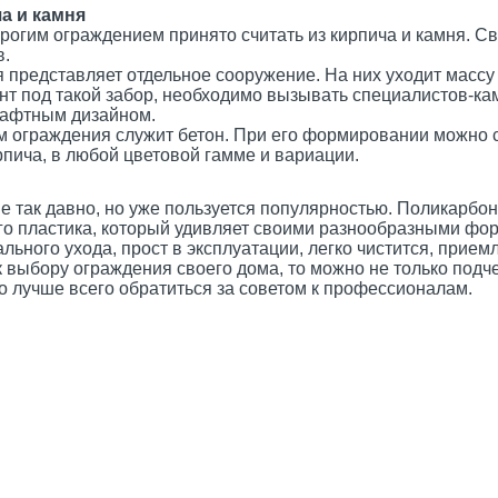
а и камня
им ограждением принято считать из кирпича и камня. Св
в.
представляет отдельное сооружение. На них уходит массу
т под такой забор, необходимо вызывать специалистов-ка
шафтным дизайном.
граждения служит бетон. При его формировании можно с
рпича, в любой цветовой гамме и вариации.
 так давно, но уже пользуется популярностью. Поликарбона
го пластика, который удивляет своими разнообразными фор
льного ухода, прост в эксплуатации, легко чистится, прием
ыбору ограждения своего дома, то можно не только подче
Но лучше всего обратиться за советом к профессионалам.