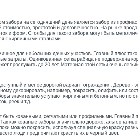
абора на сегодняшний день является забор из профнасти
 стоимостью, простотой и долговечностью. На рынке прод
ток и форм. Столбы для такого забора могут быть металлич
ся с кирпичными столбами.
чное для небольших дачных участков. Главный плюс таког
ые затраты. Оцинкованная сетка рабица не подвержена корр
ожет прослужить до 20 лет. Материал этой сетки очень легки
ступный и менее дорогой вариант ограждения. Дерево - э
ному декорировать, например, покрасить, олифить или сост
ры значительно уступают кирпичным и бетонным, но по ст
к, реек и т.д.
быть кованными, сетчатыми или профильными. Главный пл
. Так как кованые заборы значительно дороже, альтернатив
оки можно покрасить, используя специальную краску разных
всего люди предпочитают красить их в черный цвет.