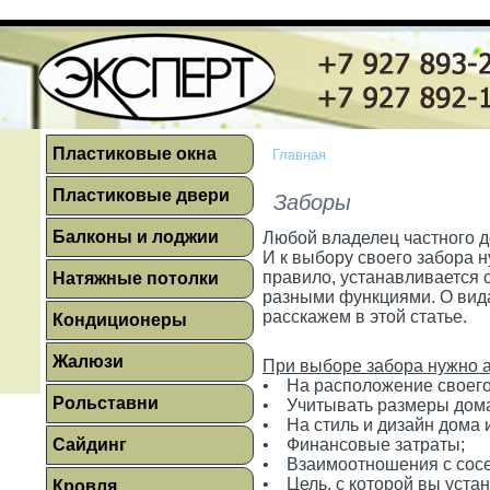
Пластиковые окна
Главная
Пластиковые двери
Заборы
Балконы и лоджии
Любой владелец частного д
И к выбору своего забора н
правило, устанавливается 
Натяжные потолки
разными функциями. О вида
расскажем в этой статье.
Кондиционеры
Жалюзи
При выборе забора нужно а
• На расположение своего 
Рольставни
• Учитывать размеры дом
• На стиль и дизайн дома и
Сайдинг
• Финансовые затраты;
• Взаимоотношения с сос
• Цель, с которой вы уста
Кровля