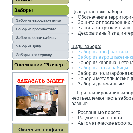
Заборы
Цель установки забора:
• Обозначение территории
Забор из евроштакетника
• Защита от посторонних 
• Защита от грязи и пыли;
Забор из профнастила
• Декоративный вид интер
Забор из сетки рабицы
Виды забора:
Забор на дачу
•
Забор из профнастила
;
Заборы в рассрочку
•
Забор из евроштакетник
• Забор из кирпича, бетона
О компании "Эксперт"
•
Забор из сетки рабицы
;
• Забор из поликарбоната
• Заборы металлические (
• Заборы деревянные.
При планировании забора ж
неотъемлемая часть забора
разные:
• Распашные ворота;
• Раздвижные ворота;
• Автоматические ворота.
Оконные профили