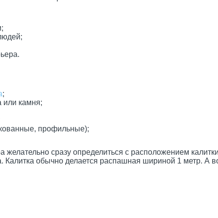
;
людей;
ьера.
а
;
 или камня;
;
кованные, профильные);
елательно сразу определиться с расположением калитки и
. Калитка обычно делается распашная шириной 1 метр. А во