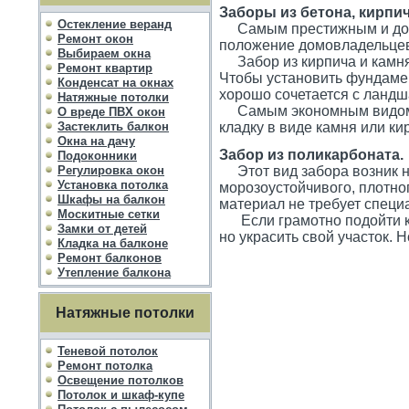
Заборы из бетона, кирпич
Остекление веранд
Самым престижным и дорог
Ремонт окон
положение домовладельце
Выбираем окна
Забор из кирпича и камня 
Ремонт квартир
Чтобы установить фундамен
Конденсат на окнах
хорошо сочетается с ланд
Натяжные потолки
Самым экономным видом о
О вреде ПВХ окон
Застеклить балкон
кладку в виде камня или ки
Окна на дачу
Забор из поликарбоната.
Подоконники
Регулировка окон
Этот вид забора возник не
Установка потолка
морозоустойчивого, плотно
Шкафы на балкон
материал не требует специа
Москитные сетки
Если грамотно подойти к в
Замки от детей
но украсить свой участок. 
Кладка на балконе
Ремонт балконов
Утепление балкона
Натяжные потолки
Теневой потолок
Ремонт потолка
Освещение потолков
Потолок и шкаф-купе