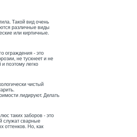
ла. Такой вид очень
аются различные виды
еские или кирпичные.
о ограждения - это
озии, не тускнеет и не
й и поэтому легко
кологически чистый
арить.
оимости лидируют. Делать
юс таких заборов - это
ой служат сварные
 оттенков. Но, как