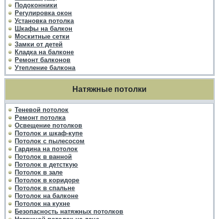
Подоконники
Регулировка окон
Установка потолка
Шкафы на балкон
Москитные сетки
Замки от детей
Кладка на балконе
Ремонт балконов
Утепление балкона
Натяжные потолки
Теневой потолок
Ремонт потолка
Освещение потолков
Потолок и шкаф-купе
Потолок с пылесосом
Гардина на потолок
Потолок в ванной
Потолок в детсткую
Потолок в зале
Потолок в коридоре
Потолок в спальне
Потолок на балконе
Потолок на кухне
Безопасность натяжных потолков