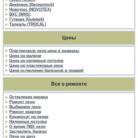
Декёнинк (Deceuninck)
Новотекс (NOVOTEX)
ВХС (WHS)
Гутверк (Gutwerk)
Трокаль (TROCAL)
Цены
Пластиковые окна цена и размеры
Цена на жалюзи
Цена на натяжные потолки
Цена на пластиковые окна
Цена остекления балконов и лоджий
Все о ремонте
Остекление веранд
Ремонт окон
Выбираем окна
Ремонт квартир
Конденсат на окнах
Натяжные потолки
О вреде ПВХ окон
Застеклить балкон
Окна на дачу