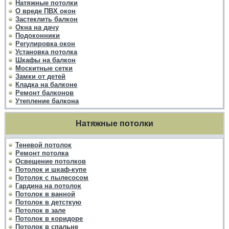
Натяжные потолки
О вреде ПВХ окон
Застеклить балкон
Окна на дачу
Подоконники
Регулировка окон
Установка потолка
Шкафы на балкон
Москитные сетки
Замки от детей
Кладка на балконе
Ремонт балконов
Утепление балкона
Натяжные потолки
Теневой потолок
Ремонт потолка
Освещение потолков
Потолок и шкаф-купе
Потолок с пылесосом
Гардина на потолок
Потолок в ванной
Потолок в детсткую
Потолок в зале
Потолок в коридоре
Потолок в спальне