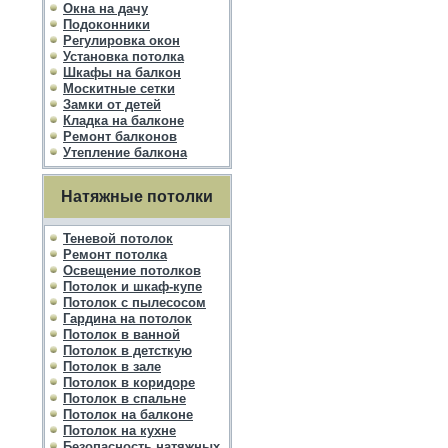
Окна на дачу
Подоконники
Регулировка окон
Установка потолка
Шкафы на балкон
Москитные сетки
Замки от детей
Кладка на балконе
Ремонт балконов
Утепление балкона
Натяжные потолки
Теневой потолок
Ремонт потолка
Освещение потолков
Потолок и шкаф-купе
Потолок с пылесосом
Гардина на потолок
Потолок в ванной
Потолок в детсткую
Потолок в зале
Потолок в коридоре
Потолок в спальне
Потолок на балконе
Потолок на кухне
Безопасность натяжных