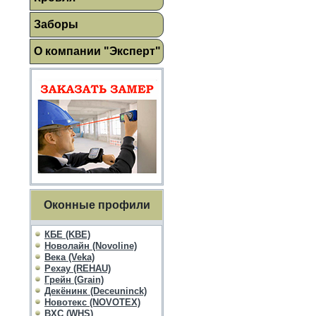
Заборы
О компании "Эксперт"
Оконные профили
КБЕ (KBE)
Новолайн (Novoline)
Века (Veka)
Рехау (REHAU)
Грейн (Grain)
Декёнинк (Deceuninck)
Новотекс (NOVOTEX)
ВХС (WHS)