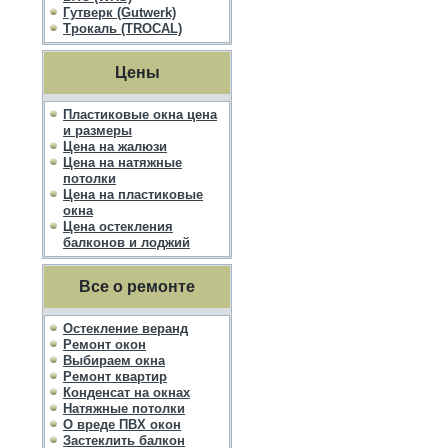
Гутверк (Gutwerk)
Трокаль (TROCAL)
Цены
Пластиковые окна цена
и размеры
Цена на жалюзи
Цена на натяжные
потолки
Цена на пластиковые
окна
Цена остекления
балконов и лоджий
Все о ремонте
Остекление веранд
Ремонт окон
Выбираем окна
Ремонт квартир
Конденсат на окнах
Натяжные потолки
О вреде ПВХ окон
Застеклить балкон