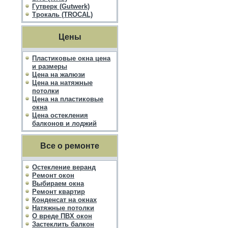
Гутверк (Gutwerk)
Трокаль (TROCAL)
Цены
Пластиковые окна цена
и размеры
Цена на жалюзи
Цена на натяжные
потолки
Цена на пластиковые
окна
Цена остекления
балконов и лоджий
Все о ремонте
Остекление веранд
Ремонт окон
Выбираем окна
Ремонт квартир
Конденсат на окнах
Натяжные потолки
О вреде ПВХ окон
Застеклить балкон