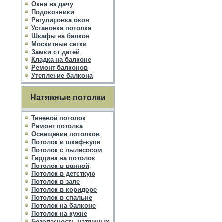
Окна на дачу
Подоконники
Регулировка окон
Установка потолка
Шкафы на балкон
Москитные сетки
Замки от детей
Кладка на балконе
Ремонт балконов
Утепление балкона
Натяжные потолки
Теневой потолок
Ремонт потолка
Освещение потолков
Потолок и шкаф-купе
Потолок с пылесосом
Гардина на потолок
Потолок в ванной
Потолок в детсткую
Потолок в зале
Потолок в коридоре
Потолок в спальне
Потолок на балконе
Потолок на кухне
Безопасность натяжных