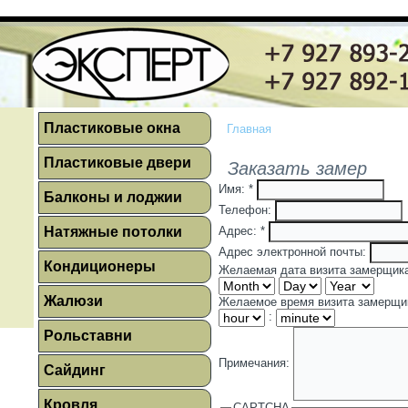
Пластиковые окна
Главная
Пластиковые двери
Заказать замер
Имя:
*
Балконы и лоджии
Телефон:
Натяжные потолки
Адрес:
*
Адрес электронной почты:
Кондиционеры
Желаемая дата визита замерщик
Жалюзи
Желаемое время визита замерщи
:
Рольставни
Примечания:
Сайдинг
Кровля
CAPTCHA