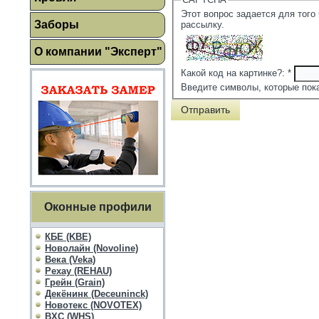
Этот вопрос задается для того
Заборы
рассылку.
О компании "Эксперт"
Какой код на картинке?:
*
Введите символы, которые пока
Оконные профили
КБЕ (KBE)
Новолайн (Novoline)
Века (Veka)
Рехау (REHAU)
Грейн (Grain)
Декёнинк (Deceuninck)
Новотекс (NOVOTEX)
ВХС (WHS)