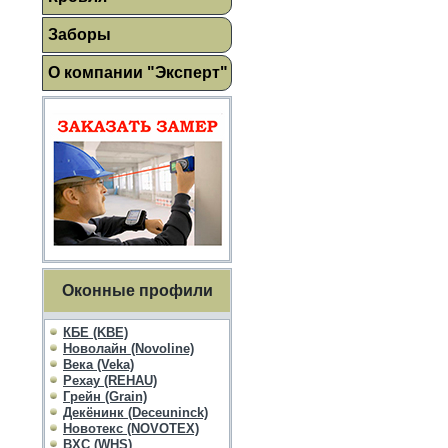
Заборы
О компании "Эксперт"
Оконные профили
КБЕ (KBE)
Новолайн (Novoline)
Века (Veka)
Рехау (REHAU)
Грейн (Grain)
Декёнинк (Deceuninck)
Новотекс (NOVOTEX)
ВХС (WHS)