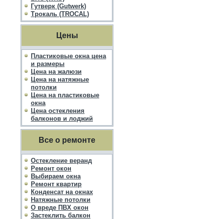
Гутверк (Gutwerk)
Трокаль (TROCAL)
Цены
Пластиковые окна цена
и размеры
Цена на жалюзи
Цена на натяжные
потолки
Цена на пластиковые
окна
Цена остекления
балконов и лоджий
Все о ремонте
Остекление веранд
Ремонт окон
Выбираем окна
Ремонт квартир
Конденсат на окнах
Натяжные потолки
О вреде ПВХ окон
Застеклить балкон