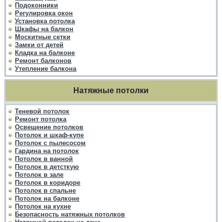
Подоконники
Регулировка окон
Установка потолка
Шкафы на балкон
Москитные сетки
Замки от детей
Кладка на балконе
Ремонт балконов
Утепление балкона
Натяжные потолки
Теневой потолок
Ремонт потолка
Освещение потолков
Потолок и шкаф-купе
Потолок с пылесосом
Гардина на потолок
Потолок в ванной
Потолок в детсткую
Потолок в зале
Потолок в коридоре
Потолок в спальне
Потолок на балконе
Потолок на кухне
Безопасность натяжных потолков