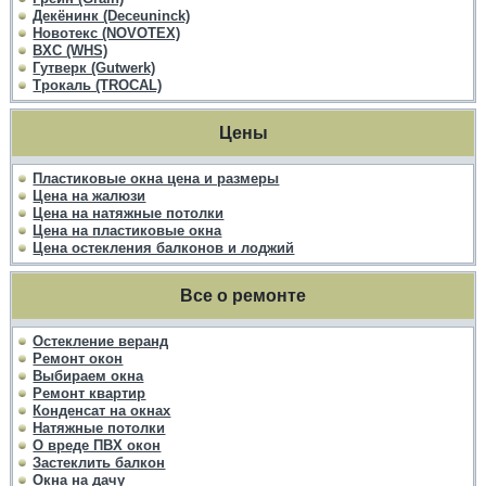
Декёнинк (Deceuninck)
Новотекс (NOVOTEX)
ВХС (WHS)
Гутверк (Gutwerk)
Трокаль (TROCAL)
Цены
Пластиковые окна цена и размеры
Цена на жалюзи
Цена на натяжные потолки
Цена на пластиковые окна
Цена остекления балконов и лоджий
Все о ремонте
Остекление веранд
Ремонт окон
Выбираем окна
Ремонт квартир
Конденсат на окнах
Натяжные потолки
О вреде ПВХ окон
Застеклить балкон
Окна на дачу