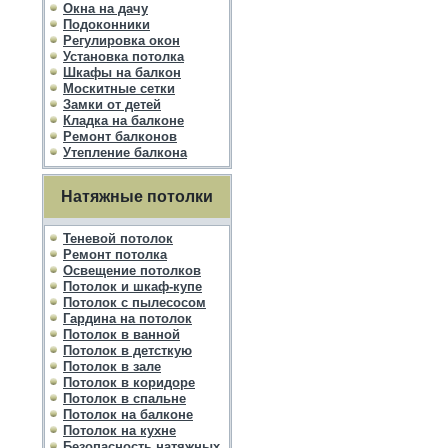
Окна на дачу
Подоконники
Регулировка окон
Установка потолка
Шкафы на балкон
Москитные сетки
Замки от детей
Кладка на балконе
Ремонт балконов
Утепление балкона
Натяжные потолки
Теневой потолок
Ремонт потолка
Освещение потолков
Потолок и шкаф-купе
Потолок с пылесосом
Гардина на потолок
Потолок в ванной
Потолок в детсткую
Потолок в зале
Потолок в коридоре
Потолок в спальне
Потолок на балконе
Потолок на кухне
Безопасность натяжных