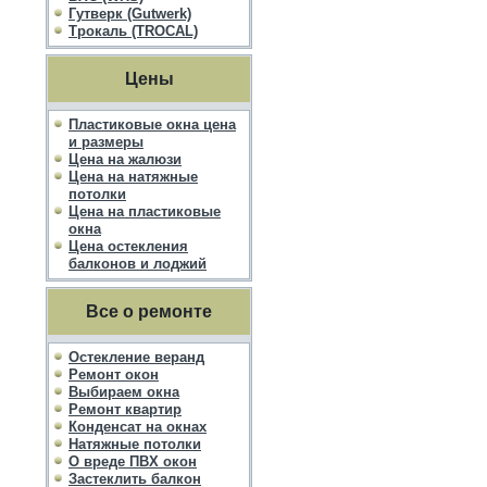
Гутверк (Gutwerk)
Трокаль (TROCAL)
Цены
Пластиковые окна цена
и размеры
Цена на жалюзи
Цена на натяжные
потолки
Цена на пластиковые
окна
Цена остекления
балконов и лоджий
Все о ремонте
Остекление веранд
Ремонт окон
Выбираем окна
Ремонт квартир
Конденсат на окнах
Натяжные потолки
О вреде ПВХ окон
Застеклить балкон