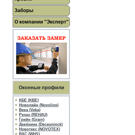
Заборы
О компании "Эксперт"
Оконные профили
КБЕ (KBE)
Новолайн (Novoline)
Века (Veka)
Рехау (REHAU)
Грейн (Grain)
Декёнинк (Deceuninck)
Новотекс (NOVOTEX)
ВХС (WHS)