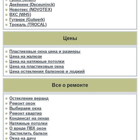
Декёнинк (Deceuninck)
Новотекс (NOVOTEX)
ВХС (WHS)
Гутверк (Gutwerk)
Трокаль (TROCAL)
Цены
Пластиковые окна цена и размеры
Цена на жалюзи
Цена на натяжные потолки
Цена на пластиковые окна
Цена остекления балконов и лоджий
Все о ремонте
Остекление веранд
Ремонт окон
Выбираем окна
Ремонт квартир
Конденсат на окнах
Натяжные потолки
О вреде ПВХ окон
Застеклить балкон
Окна на дачу