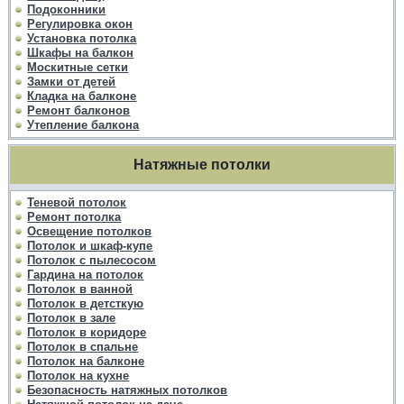
Подоконники
Регулировка окон
Установка потолка
Шкафы на балкон
Москитные сетки
Замки от детей
Кладка на балконе
Ремонт балконов
Утепление балкона
Натяжные потолки
Теневой потолок
Ремонт потолка
Освещение потолков
Потолок и шкаф-купе
Потолок с пылесосом
Гардина на потолок
Потолок в ванной
Потолок в детсткую
Потолок в зале
Потолок в коридоре
Потолок в спальне
Потолок на балконе
Потолок на кухне
Безопасность натяжных потолков