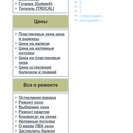
5
Гутверк (Gutwerk)
6
Трокаль (TROCAL)
7
следующая ›
последняя »
Цены
Пластиковые окна цена
и размеры
Цена на жалюзи
Цена на натяжные
потолки
Цена на пластиковые
окна
Цена остекления
балконов и лоджий
Все о ремонте
Остекление веранд
Ремонт окон
Выбираем окна
Ремонт квартир
Конденсат на окнах
Натяжные потолки
О вреде ПВХ окон
Застеклить балкон