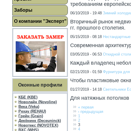
требованиям европейско
Заборы
06/10/2019 - 19:48
Зимний холоди
О компании "Эксперт"
Вторичный рынок недвиж
гг. прошлого столетия.
05/15/2019 - 08:18
Нестандартные
Современная архитектура
03/05/2019 - 06:53
Откидной столи
Каждый владелец неболь
02/21/2019 - 01:59
Фурнитура для
Чтобы пластиковые окн
Оконные профили
01/27/2019 - 14:18
Светильники Ec
КБЕ (KBE)
Для натяжных потолков 
Новолайн (Novoline)
Века (Veka)
« первая
Рехау (REHAU)
‹ предыдущая
Грейн (Grain)
1
2
Декёнинк (Deceuninck)
3
Новотекс (NOVOTEX)
4
ВХС (WHS)