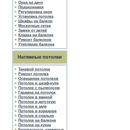
Окна на дачу
Подоконники
Регулировка окон
Установка потолка
Шкафы на балкон
Москитные сетки
Замки от детей
Кладка на балконе
Ремонт балконов
Утепление балкона
Натяжные потолки
Теневой потолок
Ремонт потолка
Освещение потолков
Потолок и шкаф-купе
Потолок с пылесосом
Гардина на потолок
Потолок в ванной
Потолок в детсткую
Потолок в зале
Потолок в коридоре
Потолок в спальне
Потолок на балконе
Потолок на кухне
Безопасность натяжных