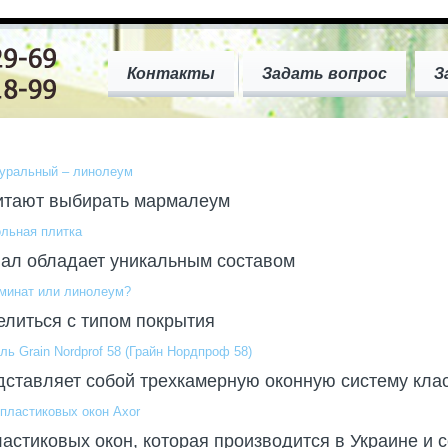
Контакты
Задать вопрос
З
уральный – линолеум
итают выбирать мармалеум
льная плитка
иал обладает уникальным составом
минат или линолеум?
литься с типом покрытия
ь Grain Nordprof 58 (Грайн Нордпроф 58)
ставляет собой трехкамерную оконную систему кла
пластиковых окон Axor
астиковых окон, которая производится в Украине и с