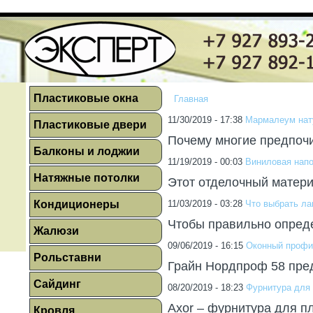
Пластиковые окна
Главная
11/30/2019 - 17:38
Мармалеум нат
Пластиковые двери
Почему многие предпоч
Балконы и лоджии
11/19/2019 - 00:03
Виниловая напо
Натяжные потолки
Этот отделочный матер
Кондиционеры
11/03/2019 - 03:28
Что выбрать ла
Чтобы правильно опреде
Жалюзи
09/06/2019 - 16:15
Оконный профил
Рольставни
Грайн Нордпроф 58 пред
Сайдинг
08/20/2019 - 18:23
Фурнитура для 
Axor – фурнитура для пл
Кровля