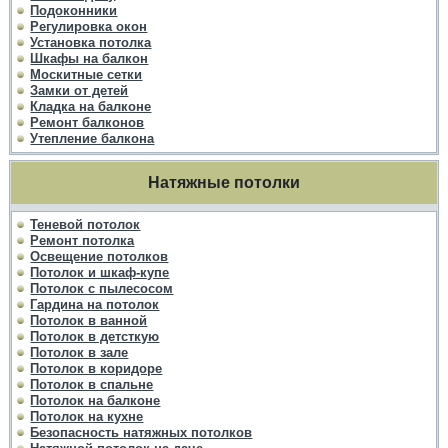
Подоконники
Регулировка окон
Установка потолка
Шкафы на балкон
Москитные сетки
Замки от детей
Кладка на балконе
Ремонт балконов
Утепление балкона
Натяжные потолки
Теневой потолок
Ремонт потолка
Освещение потолков
Потолок и шкаф-купе
Потолок с пылесосом
Гардина на потолок
Потолок в ванной
Потолок в детсткую
Потолок в зале
Потолок в коридоре
Потолок в спальне
Потолок на балконе
Потолок на кухне
Безопасность натяжных потолков