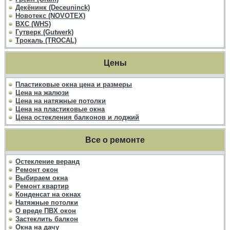
Декёнинк (Deceuninck)
Новотекс (NOVOTEX)
ВХС (WHS)
Гутверк (Gutwerk)
Трокаль (TROCAL)
Цены
Пластиковые окна цена и размеры
Цена на жалюзи
Цена на натяжные потолки
Цена на пластиковые окна
Цена остекления балконов и лоджий
Все о ремонте
Остекление веранд
Ремонт окон
Выбираем окна
Ремонт квартир
Конденсат на окнах
Натяжные потолки
О вреде ПВХ окон
Застеклить балкон
Окна на дачу