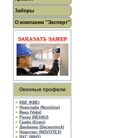
Заборы
О компании "Эксперт"
Оконные профили
КБЕ (KBE)
Новолайн (Novoline)
Века (Veka)
Рехау (REHAU)
Грейн (Grain)
Декёнинк (Deceuninck)
Новотекс (NOVOTEX)
ВХС (WHS)