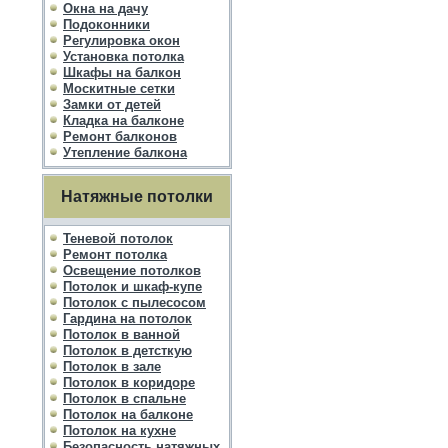
Окна на дачу
Подоконники
Регулировка окон
Установка потолка
Шкафы на балкон
Москитные сетки
Замки от детей
Кладка на балконе
Ремонт балконов
Утепление балкона
Натяжные потолки
Теневой потолок
Ремонт потолка
Освещение потолков
Потолок и шкаф-купе
Потолок с пылесосом
Гардина на потолок
Потолок в ванной
Потолок в детсткую
Потолок в зале
Потолок в коридоре
Потолок в спальне
Потолок на балконе
Потолок на кухне
Безопасность натяжных