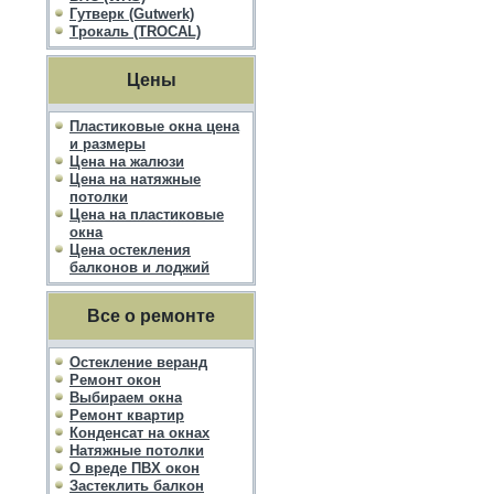
Гутверк (Gutwerk)
Трокаль (TROCAL)
Цены
Пластиковые окна цена
и размеры
Цена на жалюзи
Цена на натяжные
потолки
Цена на пластиковые
окна
Цена остекления
балконов и лоджий
Все о ремонте
Остекление веранд
Ремонт окон
Выбираем окна
Ремонт квартир
Конденсат на окнах
Натяжные потолки
О вреде ПВХ окон
Застеклить балкон