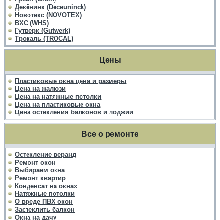
Декёнинк (Deceuninck)
Новотекс (NOVOTEX)
ВХС (WHS)
Гутверк (Gutwerk)
Трокаль (TROCAL)
Цены
Пластиковые окна цена и размеры
Цена на жалюзи
Цена на натяжные потолки
Цена на пластиковые окна
Цена остекления балконов и лоджий
Все о ремонте
Остекление веранд
Ремонт окон
Выбираем окна
Ремонт квартир
Конденсат на окнах
Натяжные потолки
О вреде ПВХ окон
Застеклить балкон
Окна на дачу