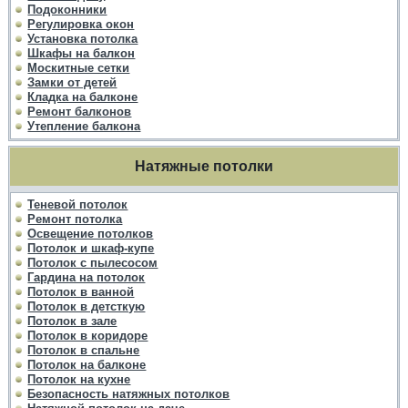
Подоконники
Регулировка окон
Установка потолка
Шкафы на балкон
Москитные сетки
Замки от детей
Кладка на балконе
Ремонт балконов
Утепление балкона
Натяжные потолки
Теневой потолок
Ремонт потолка
Освещение потолков
Потолок и шкаф-купе
Потолок с пылесосом
Гардина на потолок
Потолок в ванной
Потолок в детсткую
Потолок в зале
Потолок в коридоре
Потолок в спальне
Потолок на балконе
Потолок на кухне
Безопасность натяжных потолков