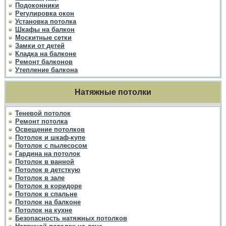
Подоконники
Регулировка окон
Установка потолка
Шкафы на балкон
Москитные сетки
Замки от детей
Кладка на балконе
Ремонт балконов
Утепление балкона
Натяжные потолки
Теневой потолок
Ремонт потолка
Освещение потолков
Потолок и шкаф-купе
Потолок с пылесосом
Гардина на потолок
Потолок в ванной
Потолок в детсткую
Потолок в зале
Потолок в коридоре
Потолок в спальне
Потолок на балконе
Потолок на кухне
Безопасность натяжных потолков