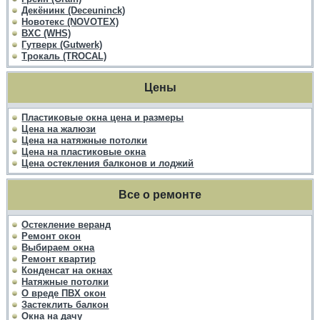
Декёнинк (Deceuninck)
Новотекс (NOVOTEX)
ВХС (WHS)
Гутверк (Gutwerk)
Трокаль (TROCAL)
Цены
Пластиковые окна цена и размеры
Цена на жалюзи
Цена на натяжные потолки
Цена на пластиковые окна
Цена остекления балконов и лоджий
Все о ремонте
Остекление веранд
Ремонт окон
Выбираем окна
Ремонт квартир
Конденсат на окнах
Натяжные потолки
О вреде ПВХ окон
Застеклить балкон
Окна на дачу