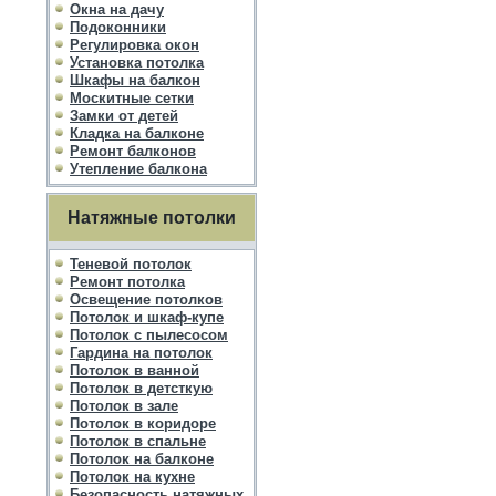
Окна на дачу
Подоконники
Регулировка окон
Установка потолка
Шкафы на балкон
Москитные сетки
Замки от детей
Кладка на балконе
Ремонт балконов
Утепление балкона
Натяжные потолки
Теневой потолок
Ремонт потолка
Освещение потолков
Потолок и шкаф-купе
Потолок с пылесосом
Гардина на потолок
Потолок в ванной
Потолок в детсткую
Потолок в зале
Потолок в коридоре
Потолок в спальне
Потолок на балконе
Потолок на кухне
Безопасность натяжных