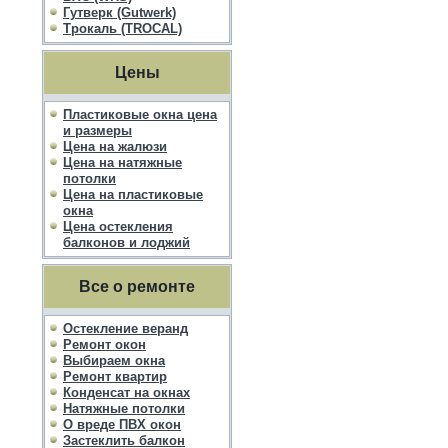
Гутверк (Gutwerk)
Трокаль (TROCAL)
Цены
Пластиковые окна цена
и размеры
Цена на жалюзи
Цена на натяжные
потолки
Цена на пластиковые
окна
Цена остекления
балконов и лоджий
Все о ремонте
Остекление веранд
Ремонт окон
Выбираем окна
Ремонт квартир
Конденсат на окнах
Натяжные потолки
О вреде ПВХ окон
Застеклить балкон