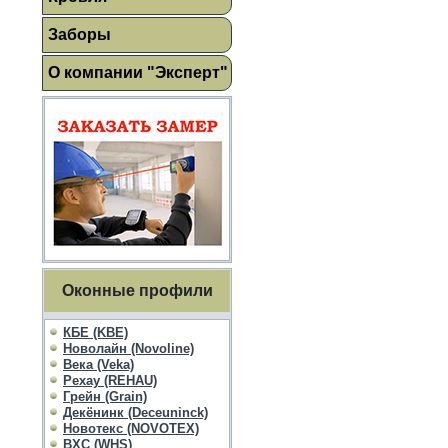
Заборы
О компании "Эксперт"
Оконные профили
КБЕ (KBE)
Новолайн (Novoline)
Века (Veka)
Рехау (REHAU)
Грейн (Grain)
Декёнинк (Deceuninck)
Новотекс (NOVOTEX)
ВХС (WHS)