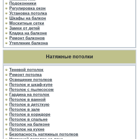
Подоконники
Регулировка окон
Установка потолка
Шкафы на балкон
Москитные сетки
Замки от детей
Кладка на балконе
Ремонт балконов
Утепление балкона
Натяжные потолки
Теневой потолок
Ремонт потолка
Освещение потолков
Потолок и шкаф-купе
Потолок с пылесосом
Гардина на потолок
Потолок в ванной
Потолок в детсткую
Потолок в зале
Потолок в коридоре
Потолок в спальне
Потолок на балконе
Потолок на кухне
Безопасность натяжных потолков