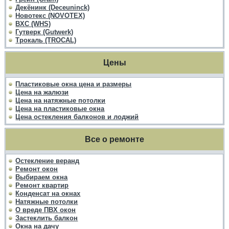
Декёнинк (Deceuninck)
Новотекс (NOVOTEX)
ВХС (WHS)
Гутверк (Gutwerk)
Трокаль (TROCAL)
Цены
Пластиковые окна цена и размеры
Цена на жалюзи
Цена на натяжные потолки
Цена на пластиковые окна
Цена остекления балконов и лоджий
Все о ремонте
Остекление веранд
Ремонт окон
Выбираем окна
Ремонт квартир
Конденсат на окнах
Натяжные потолки
О вреде ПВХ окон
Застеклить балкон
Окна на дачу